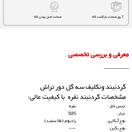
7 روز ضمانت بازگشت کالا
ضمانت اصل بودن کالا
معرفی و بررسی تخصصی
گردنبند ونکلیف سه گل دور تراش
مشخصات
گردنبند
نقره با کیفیت عالی:
جنس فلز :
نقره
عیار:
925
نوع آبکاری:
رادیوم (طلا سفید)
نوع نگین:
—–