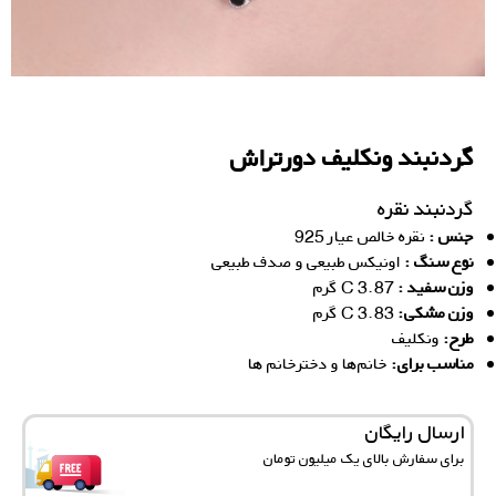
گردنبند ونکلیف دورتراش
گردنبند نقره
جنس :
نقره خالص عیار 925
نوع سنگ :
اونیکس طبیعی و صدف طبیعی
وزن سفید :
3.87 C گرم
وزن مشکی:
3.83 C گرم
ط
رح:
ونکلیف
مناسب برای:
خانم‌ها و دخترخانم ها
ارسال رایگان
برای سفارش‌ بالای یک میلیون تومان