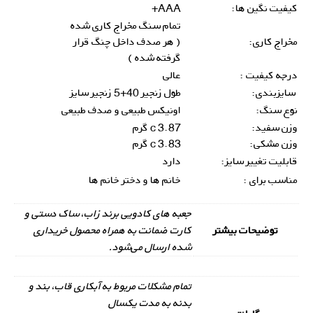
کیفیت نگین ها:
AAA+
تمام سنگ مخراج کاری شده
مخراج کاری:
( هر صدف داخل چنگ قرار
گرفته شده )
درجه کیفیت :
عالی
سایزبندی:
طول زنجیر 40+5 زنجیر سایز
نوع سنگ:
اونیکس طبیعی و صدف طبیعی
وزن سفید:
3.87 c گرم
وزن مشکی:
3.83 c گرم
قابلیت تغییر سایز:
دارد
مناسب برای :
خانم ها و دختر خانم ها
جعبه های کادویی برند زاب، ساک دستی و
توضیحات بیشتر
کارت ضمانت به همراه محصول خریداری
شده ارسال می‌شود.
تمام مشکلات مربوط به آبکاری قاب، بند و
بدنه به مدت یکسال