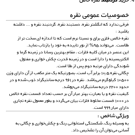
خصوصیات عمومی نقره
فرقی ندارد که انگشتر نقره، دستبند نقره، گردنبند نقره و … داشته
باشید :
نقره خالص فلزی براق و نسبتا نرم است که تا اندازه ای سخت تر از
طلاست. می‌تواند ۹۵% از نور تابیده به خود را بازتاب نماید.
این عنصر در میان کلیه فلزات ، مقام بهترین رسانا در زمینه گرما و
الکتریسیته را دارا است و در زمینه قدرت چکش خواری و مفتول
شوندگی دارای مرتبه دوم پس از طلا است.
چگالی نقره ۱۰٫۵ برابر آب است، بصورتیکه یک متر مکعب از آن دارای وزن
۱۰۵۰۰ کیلوگرم می‌باشد. نقره در ۹۶۱ درجه سانتیگراد ذوب شده و در
حدود ۲۲۰۰ درجه سانتیگراد می‌جوشد.
کیفیت نقره و یا بعبارت بهتر عیار آن بر حسب تعداد قسمت نقره خالص
در ۱۰۰۰ قسمت مخلوط فلزات بیان می‌گردد و بطور معمول نقره تجاری
دارای عیار ۹۹۹ است.
ویژگی شاخص :
به وسیله رنگ، شکستگی استخوانی رنگ و چکش‌خواری و چگالی به
آسانی می‌توان آن را تشخیص داد.