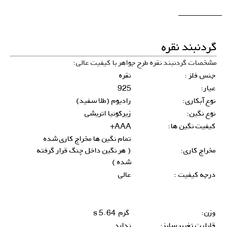
گردنبند نقره
مشخصات گردنبند نقره طرح جواهر با کیفیت عالی:
جنس فلز :
نقره
عیار:
925
نوع آبکاری:
رادیوم (طلا سفید)
نوع نگین:
زیرکونیا اتریشی
کیفیت نگین ها:
AAA+
تمام نگین ها مخراج کاری شده
مخراج کاری:
( هر نگین داخل چنگ قرار گرفته
شده )
درجه کیفیت :
عالی
وزن:
گرم 5.64 s
قابلیت تغییر سایز:
ندارد