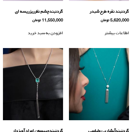
گردنبند نقره طرح شبدر
گردنبندچشم نظرریزریسه ای
5,620,000
تومان
11,550,000
تومان
اطلاعات بیشتر
افزودن به سبد خرید
گردنبندآبشاری رولباسی
گردنبندجیپسون امراد آویزدار