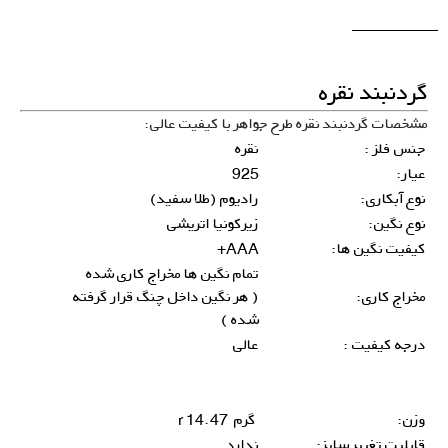
گردنبند نقره
مشخصات گردنبند نقره طرح جواهر با کیفیت عالی:
جنس فلز :
نقره
عیار:
925
نوع آبکاری:
رادیوم (طلا سفید)
نوع نگین:
زیرکونیا اتریشی
کیفیت نگین ها:
AAA+
تمام نگین ها مخراج کاری شده
مخراج کاری:
( هر نگین داخل چنگ قرار گرفته
شده )
درجه کیفیت :
عالی
وزن:
گرم 14.47 r
قابلیت تغییر سایز:
ندارد