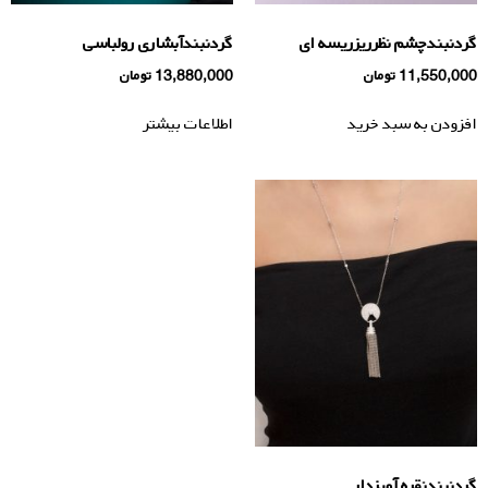
گردنبندچشم نظرریزریسه ای
گردنبندآبشاری رولباسی
11,550,000
تومان
13,880,000
تومان
افزودن به سبد خرید
اطلاعات بیشتر
گردنبندنقره آويزدار