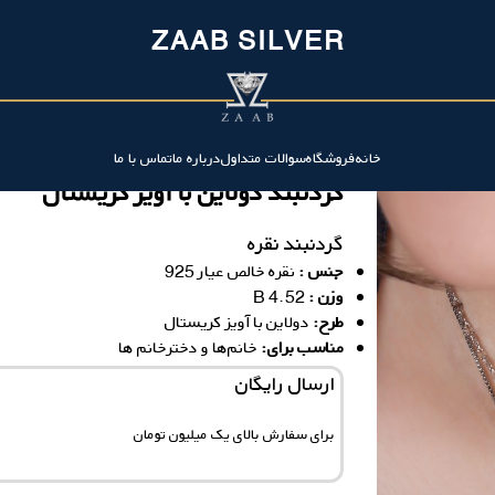
ZAAB SILVER
خانه
فروشگاه
سوالات متداول
درباره ما
تماس با ما
گردنبند دولاین با آویز کریستال
گردنبند نقره
جنس :
نقره خالص عیار 925
وزن :
4.52 B
ط
رح:
دولاین با آویز کریستال
مناسب برای:
خانم‌ها و دخترخانم ها
ارسال رایگان
برای سفارش‌ بالای یک میلیون تومان