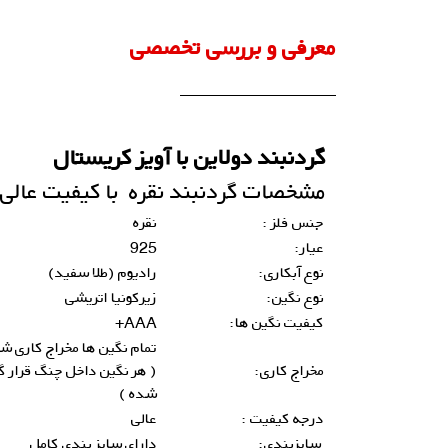
معرفی و بررسی تخصصی
گردنبند دولاین با آویز کریستال
مشخصات
گردنبند
نقره با کیفیت عالی:
جنس فلز :
نقره
عیار:
925
نوع آبکاری:
رادیوم (طلا سفید)
نوع نگین:
زیرکونیا اتریشی
کیفیت نگین ها:
AAA+
تمام نگین ها مخراج کاری ش
مخراج کاری:
( هر نگین داخل چنگ قرار گ
شده )
درجه کیفیت :
عالی
سایزبندی:
دارای سایز بندی کامل