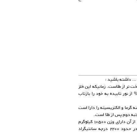
و … داشته باشید :
خت تر از طلاست. زمانیکه این فلز
داخت شود، دارای درخشندگی می‌شود و می‌تواند ۹۵% از نور تابیده به خود را بازتاب
ه گرما و الکتریسیته را دارا است
به دوم پس از طلا است.
چگالی نقره ۱۰٫۵ برابر آب است، بصورتیکه یک متر مکعب از آن دارای وزن ۱۰۵۰۰ کیلوگرم
می‌باشد. نقره در ۹۶۱ درجه سانتیگراد ذوب شده و در حدود ۲۲۰۰ درجه سانتیگراد