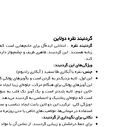
گردنبند نقره دولاین
گردنبند نقره
، انتخابی ایده‌آل برای خانم‌هایی است 
زنانه هستند. این گردنبند، ظاهری ظریف و چشم‌نواز دارد 
کند.
ویژگی‌های این گردنبند:
جنس:
نقره با آبکاری طلا سفید ( آبکاری رادیوم)
این اول: لایه نزدیک‌تر به گردن است و باآویزهای پولکی
این آویزهای پولکی براق هنگام حرکت، جلوه‌ای زیبا ایجاد م
•لاین دوم: لایه بلندتر است و یک آویز تک قلب به عنوا
است که جلوه‌ای رمانتیک و احساسی به گردنبند می‌دهد.
•ویژگی کلی: ترکیب این دو لاین باعث ایجاد تناسب و عمق
استفاده در مهمانی‌ها، موقعیت‌های خاص یا حتی روزمره
نکاتی برای نگهداری از گردنبند:
برای حفظ درخشش و زیبایی گردنبند، از تماس آن با مواد ش