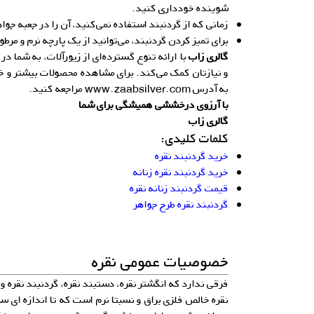
شوینده خودداری کنید.
زمانی که از گردنبند استفاده نمی‌کنید، آن را در جعبه جو
برای تمیز کردن گردنبند، می‌توانید از یک پارچه نرم و مرط
گالری زاب
با ارائه تنوع گسترده‌ای از زیورآلات، به شما در
و نیازتان کمک می‌کند. برای مشاهده محصولات بیشتر و خر
به آدرس
www.zaabsilver.com
مراجعه کنید.
با آرزوی درخششی همیشگی برای شما
گالری زاب
کلمات کلیدی:
خرید گردنبند نقره
خرید گردنبند نقره زنانه
قیمت گردنبند زنانه نقره
گردنبند نقره طرح جواهر
خصوصیات عمومی نقره
فرقی ندارد که انگشتر نقره، دستبند نقره، گردنبند نقره 
نقره خالص فلزی براق و نسبتا نرم است که تا اندازه ای س