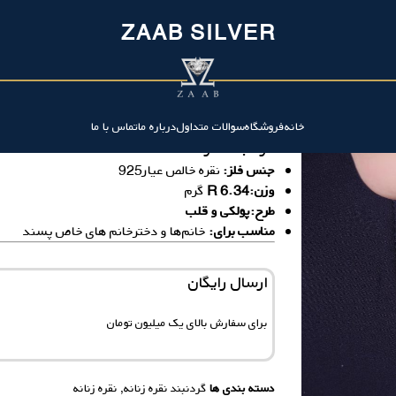
ZAAB SILVER
گردنبندنقره دولاین پولکی و قلب
خانه
فروشگاه
سوالات متداول
درباره ما
تماس با ما
گردنبند نقره
جنس فلز:
نقره خالص عیار925
وزن:6.34 R
گرم
طرح:پولکی و قلب
مناسب برای:
خانم‌ها و دخترخانم های خاص پسند
ارسال رایگان
برای سفارش‌ بالای یک میلیون تومان
دسته بندی ها
گردنبند نقره زنانه
,
نقره زنانه