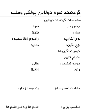
گردنبند نقره دولاین پولکی وقلب
مشخصات گردنبند دولاین
جنس فلز :
نقره
عیار:
925
نوع آبکاری:
رادیوم (طلا سفید)
نوع نگین:
ندارد
کیفیت نگین ها:
مخراج کاری:
درجه کیفیت :
عالی
وزن
6.34
قابلیت تغییر سایز:
زنجیرسایز دارد
مناسب برای :
خانم ها و دختر خانم ها