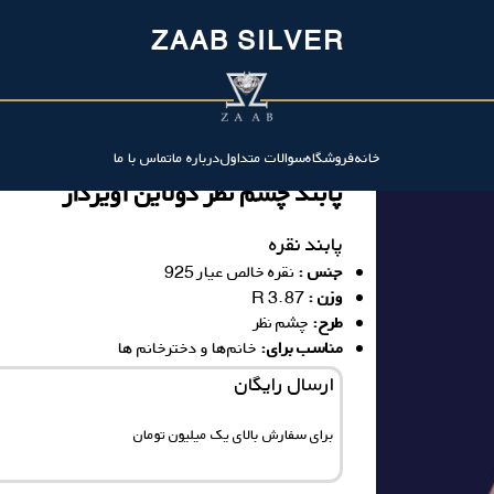
ZAAB SILVER
خانه
فروشگاه
سوالات متداول
درباره ما
تماس با ما
پابند چشم نظر دولاین آویزدار
پابند نقره
جنس :
نقره خالص عیار 925
وزن :
3.87 R
ط
رح:
چشم نظر
مناسب برای:
خانم‌ها و دخترخانم ها
ارسال رایگان
برای سفارش‌ بالای یک میلیون تومان