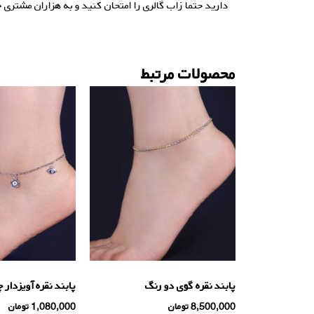
دارید حتما
زاب گالری
را امتحان کنید و به هزاران مشتری 
محصولات مرتبط
پابند نقره گوی دو رنگ
پابند نقره آویزدار 
8,500,000
تومان
1,080,000
تومان