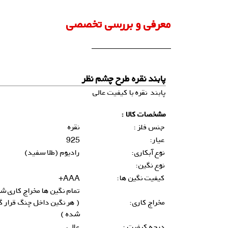
معرفی و بررسی تخصصی
پابند نقره طرح چشم نظر
پابند نقره با کیفیت عالی
مشخصات کالا :
جنس فلز :
نقره
عیار:
925
نوع آبکاری:
رادیوم (طلا سفید)
نوع نگین:
کیفیت نگین ها:
AAA+
تمام نگین ها مخراج کاری ش
مخراج کاری:
( هر نگین داخل چنگ قرار گ
شده )
درجه کیفیت :
عالی