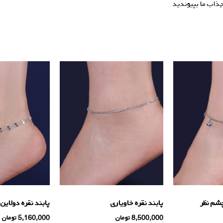
جذاب ما بپیوندید
گالری زاب سیلور
چشم نظر
پابند نقره خاویاری
پابند نقره دولاین
8,500,000
تومان
5,160,000
تومان