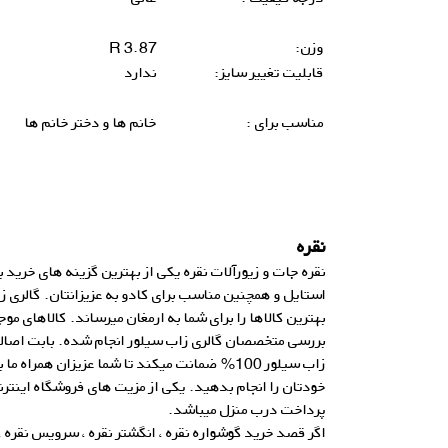
وزن:
3.87 R
قابلیت تغییر سایز:
ندارد
مناسب برای :
خانم ها و دختر خانم ها
نقره
نقره جات و زیورآلات نقره یکی از بهترین گزینه های خرید
استایل و همچنین مناسب برای کادو به عزیزانتان.
گالری ز
بهترین کالاها را برای شما به ارمغان میرساند. کالاهای مو
بررسی متخصصان
گالری زاب سیلور انجام شده. بابت اصال
زاب سیلور 100% ضمانت میکند تا شما عزیزان همراه ما با خیالی آسوده
خودتان را انجام بدهید. یکی از مزیت های فروشگاه اینترنت
پرداخت درب منزل میباشد.
اگر قصد خرید گوشواره نقره ، انگشتر نقره ، سرویس نقره ، 