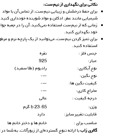
نکاتی برای نگهداری از نیم ست:
برای حفظ درخشش و زیبایی نیم ست، از تماس آن با مواد
شیمیایی مانند عطر، ادکلن و مواد شوینده خودداری کنید.
زمانی که از نیم ست استفاده نمی‌کنید، آن را در جعبه جوا
خود نگهداری کنید.
برای تمیز کردن نیم ست، می‌توانید از یک پارچه نرم و مرط
استفاده کنید.
جنس فلز :
نقره
عیار:
925
نوع آبکاری:
رادیوم (طلا سفید)
نوع نگین:
—-
کیفیت نگین ها:
—-
مخراج کاری:
—-
درجه کیفیت :
عالی
وزن:
23.65 b گرم
قابلیت تغییر سایز:
دارد
مناسب برای :
خانم ها و دختر خانم ها
گالری زاب
با ارائه تنوع گسترده‌ای از زیورآلات، به شما در 