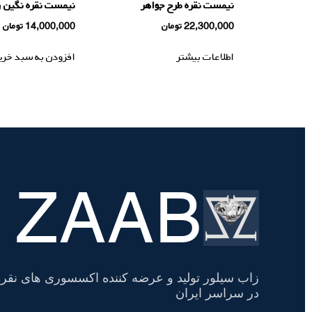
نیمست نقره طرح جواهر
نیمست نقره نگين 
22,300,000
تومان
14,000,000
تومان
اطلاعات بیشتر
افزودن به سبد خری
ZAAB
تسویه
حساب
زاب سیلور تولید و عرضه کننده اکسسوری های نقره
در سراسر ایران