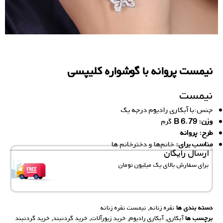
نیمست پروانه با گوشواره کلیپسی
نیمست
جنس:با آبکاری رادیوم درجه یک
وزن: 6.79 B
گرم
طرح: پروانه
مناسب برای:
خانم‌ها و دخترخانم ها
ارسال رایگان
برای سفارش‌ بالای یک میلیون تومان
دسته بندی ها
نقره زنانه
,
نیمست نقره زنانه
برچسب ها
آبکاری
,
آبکاری رادیوم
,
خرید زیورآلات
,
خرید گردنبند
,
خرید گردنبند