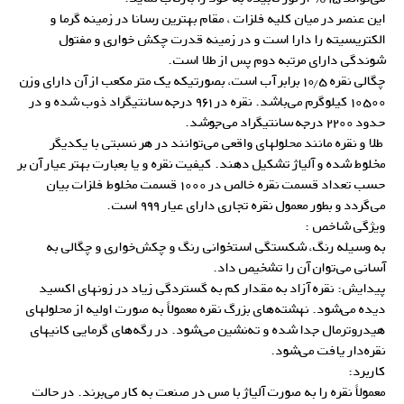
این عنصر در میان کلیه فلزات ، مقام بهترین رسانا در زمینه گرما و
الکتریسیته را دارا است و در زمینه قدرت چکش خواری و مفتول
شوندگی دارای مرتبه دوم پس از طلا است.
چگالی نقره ۱۰٫۵ برابر آب است، بصورتیکه یک متر مکعب از آن دارای وزن
۱۰۵۰۰ کیلوگرم می‌باشد. نقره در ۹۶۱ درجه سانتیگراد ذوب شده و در
حدود ۲۲۰۰ درجه سانتیگراد می‌جوشد.
طلا و نقره مانند محلولهای واقعی می‌توانند در هر نسبتی با یکدیگر
مخلوط شده و آلیاژ تشکیل دهند. کیفیت نقره و یا بعبارت بهتر عیار آن بر
حسب تعداد قسمت نقره خالص در ۱۰۰۰ قسمت مخلوط فلزات بیان
می‌گردد و بطور معمول نقره تجاری دارای عیار ۹۹۹ است.
ویژگی شاخص :
به وسیله رنگ، شکستگی استخوانی رنگ و چکش‌خواری و چگالی به
آسانی می‌توان آن را تشخیص داد.
پیدایش: نقره آزاد به مقدار کم به گستردگی زیاد در زونهای اکسید
دیده می‌شود. نهشته‌های بزرگ نقره معمولاً به صورت اولیه از محلولهای
هیدروترمال جدا شده و ته‌‌نشین می‌شود. در رگه‌های گرمایی کانیهای
نقره‌دار یافت می‌شود.
کاربرد:
معمولاً نقره را به صورت آلیاژ با مس در صنعت به کار می‌برند. در حالت