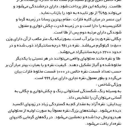
طلاست. زمانیکه این فلز پرداخت شود، دارای درخشندگی می‌شود و
می‌تواند ۹۵% از نور تابیده به خود را بازتاب نماید.
این عنصر در میان کلیه فلزات ، مقام بهترین رسانا در زمینه گرما و
الکتریسیته را دارا است و در زمینه قدرت چکش خواری و مفتول
شوندگی دارای مرتبه دوم پس از طلا است.
چگالی نقره ۱۰٫۵ برابر آب است، بصورتیکه یک متر مکعب از آن دارای وزن
۱۰۵۰۰ کیلوگرم می‌باشد. نقره در ۹۶۱ درجه سانتیگراد ذوب شده و در
حدود ۲۲۰۰ درجه سانتیگراد می‌جوشد.
طلا و نقره مانند محلولهای واقعی می‌توانند در هر نسبتی با یکدیگر
مخلوط شده و آلیاژ تشکیل دهند. کیفیت نقره و یا بعبارت بهتر عیار آن بر
حسب تعداد قسمت نقره خالص در ۱۰۰۰ قسمت مخلوط فلزات بیان
می‌گردد و بطور معمول نقره تجاری دارای عیار ۹۹۹ است.
ویژگی شاخص :
به وسیله رنگ، شکستگی استخوانی رنگ و چکش‌خواری و چگالی به
آسانی می‌توان آن را تشخیص داد.
پیدایش: نقره آزاد به مقدار کم به گستردگی زیاد در زونهای اکسید
دیده می‌شود. نهشته‌های بزرگ نقره معمولاً به صورت اولیه از محلولهای
هیدروترمال جدا شده و ته‌‌نشین می‌شود. در رگه‌های گرمایی کانیهای
نقره‌دار یافت می‌شود.