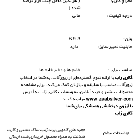
مخراج کاری:
( هر نگین داخل چنگ قرار گرفته
شده )
درجه کیفیت :
عالی
وزن:
9.3 B
قابلیت تغییر سایز:
دارد
مناسب برای :
خانم ها و دختر خانم ها
گالری زاب
با ارائه تنوع گسترده‌ای از زیورآلات، به شما در انتخاب
زیورآلات مناسب با سلیقه و نیازتان کمک می‌کند. برای مشاهده
محصولات بیشتر و خرید آنلاین، به وبسایت گالری زاب به آدرس
m
www.zaabsilver.co
مراجعه کنید.
با آرزوی درخششی همیشگی برای شما
گالری زاب
جعبه های کادویی برند زاب، ساک دستی و کارت
توضیحات بیشتر
ضمانت به همراه محصول خریداری شده ارسال