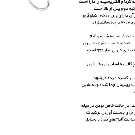
ه گرما و الکتریسیته را دارا است
به دوم پس از طلا است.
چگالی نقره ۱۰٫۵ برابر آب است، بصورتیکه یک متر مکعب از آن دارای وزن ۱۰۵۰۰ کیلوگرم
می‌باشد. نقره در ۹۶۱ درجه سانتیگراد ذوب شده و در حدود ۲۲۰۰ درجه سانتیگراد
 یکدیگر مخلوط شده و آلیاژ
حسب تعداد قسمت نقره خالص در
گالری زاب سیلور
لی به آسانی می‌توان آن را
های اکسید دیده می‌شود.
هیدروترمال جدا شده و ته‌‌نشین
.
رند. در حالت خاص بودن در میله
 برای بدست آوردن ترکیبات
، ساخت
آلیاژهای نقره
و وسایل