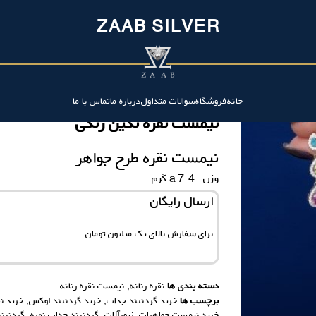
ZAAB SILVER
خانه
فروشگاه
سوالات متداول
درباره ما
تماس با ما
نیمست نقره نگين رنگى
نیمست نقره طرح جواهر
وزن : 7.4 a گرم
ارسال رایگان
برای سفارش‌ بالای یک میلیون تومان
دسته بندی ها
نقره زنانه
,
نیمست نقره زنانه
برچسب ها
خرید گردنبند جذاب
,
خرید گردنبند لوکس
,
خرید نق
خرید نیمست جواهرات
,
زیورآلات
,
گردنبند جذاب نقره
,
گردنبند