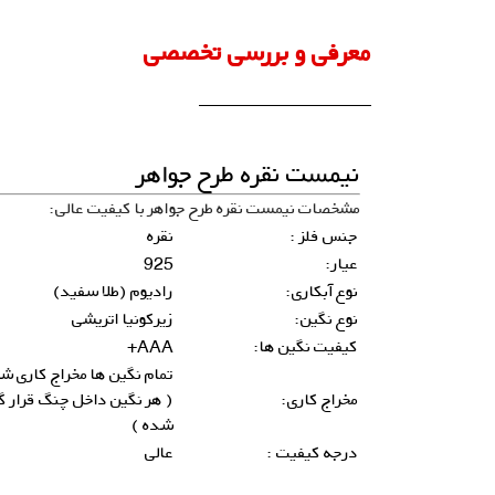
معرفی و بررسی تخصصی
نیمست نقره طرح جواهر
مشخصات نیمست نقره طرح جواهر با کیفیت عالی:
جنس فلز :
نقره
عیار:
925
نوع آبکاری:
رادیوم (طلا سفید)
نوع نگین:
زیرکونیا اتریشی
کیفیت نگین ها:
AAA+
تمام نگین ها مخراج کاری ش
مخراج کاری:
( هر نگین داخل چنگ قرار گ
شده )
درجه کیفیت :
عالی