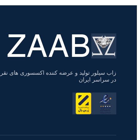
ZAAB
تسویه
حساب
زاب سیلور تولید و عرضه کننده اکسسوری های نقره
در سراسر ایران