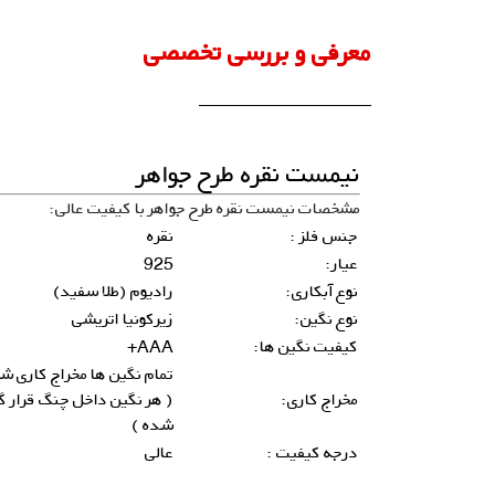
معرفی و بررسی تخصصی
نیمست نقره طرح جواهر
مشخصات نیمست نقره طرح جواهر با کیفیت عالی:
جنس فلز :
نقره
عیار:
925
نوع آبکاری:
رادیوم (طلا سفید)
نوع نگین:
زیرکونیا اتریشی
کیفیت نگین ها:
AAA+
تمام نگین ها مخراج کاری ش
مخراج کاری:
( هر نگین داخل چنگ قرار گ
شده )
درجه کیفیت :
عالی