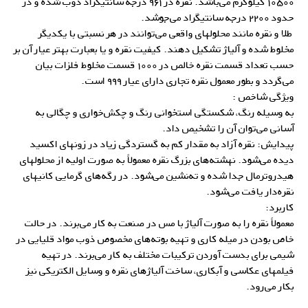
۱۰۵۰۰ کیلوگرم می‌باشد. نقره در ۹۶۱ درجه سانتیگراد ذوب شده و در
حدود ۲۲۰۰ درجه سانتیگراد می‌جوشد.
طلا و نقره مانند محلولهای واقعی می‌توانند در هر نسبتی با یکدیگر
مخلوط شده و آلیاژ تشکیل دهند. کیفیت نقره و یا بعبارت بهتر عیار آن بر
حسب تعداد قسمت نقره خالص در ۱۰۰۰ قسمت مخلوط فلزات بیان
می‌گردد و بطور معمول نقره تجاری دارای عیار ۹۹۹ است.
ویژگی شاخص :
به وسیله رنگ، شکستگی استخوانی رنگ و چکش‌خواری و چگالی به
آسانی می‌توان آن را تشخیص داد.
پیدایش: نقره آزاد به مقدار کم به گستردگی زیاد در زونهای اکسید
دیده می‌شود. نهشته‌های بزرگ نقره معمولاً به صورت اولیه از محلولهای
هیدروترمال جدا شده و ته‌‌نشین می‌شود. در رگه‌های گرمایی کانیهای
نقره‌دار یافت می‌شود.
کاربرد:
معمولاً نقره را به صورت آلیاژ با مس در صنعت به کار می‌برند. در حالت
خاص بودن در میله کاری و تهیه بوته‌های مخصوص ذوب مواد قلیایی در
شیمی برای بدست آوردن ترکیبات مختلف به کار می‌برند. در تهیه
فیلمهای عکاسی و آبکاری، ساخت
آلیاژهای نقره
و وسایل الکتریکی نیز
بکار می‌رود.