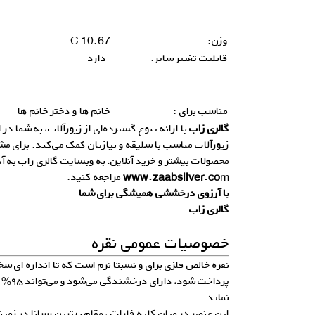
وزن:
10.67 C
قابلیت تغییر سایز:
دارد
مناسب برای :
خانم ها و دختر خانم ها
گالری زاب
با ارائه تنوع گسترده‌ای از زیورآلات، به شما در 
زیورآلات مناسب با سلیقه و نیازتان کمک می‌کند. برای م
محصولات بیشتر و خرید آنلاین، به وبسایت گالری زاب به 
m
www.zaabsilver.co
مراجعه کنید.
با آرزوی درخششی همیشگی برای شما
گالری زاب
خصوصیات عمومی نقره
نقره خالص فلزی براق و نسبتا نرم است که تا اندازه ای سخ
پرداخت 
نماید.
این عنصر در میان کلیه فلزات ، مقام بهترین رسانا در زمین