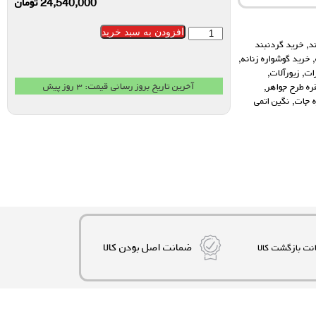
24,540,000
تومان
افزودن به سبد خرید
د
,
خرید گردنبند
,
خرید گوشواره زنانه
,
ات
,
زیورآلات
,
آخرین تاریخ بروز رسانی قیمت: ۳ روز پیش
ره طرح جواهر
,
ه جات
,
نگین اتمی
ضمانت اصل بودن کالا