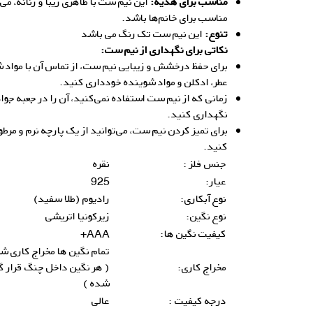
مناسب برای هدیه:
این نیم ست با ظاهری زیبا و زنانه، می‌
مناسب برای خانم‌ها باشد.
تنوع:
این نیم ست تک رنگ می باشد
نکاتی برای نگهداری از نیم ست:
برای حفظ درخشش و زیبایی نیم ست، از تماس آن با مواد ش
عطر، ادکلن و مواد شوینده خودداری کنید.
زمانی که از نیم ست استفاده نمی‌کنید، آن را در جعبه جو
نگهداری کنید.
برای تمیز کردن نیم ست، می‌توانید از یک پارچه نرم و مرط
کنید.
جنس فلز :
نقره
عیار:
925
نوع آبکاری:
رادیوم (طلا سفید)
نوع نگین:
زیرکونیا اتریشی
کیفیت نگین ها:
AAA+
تمام نگین ها مخراج کاری ش
مخراج کاری:
( هر نگین داخل چنگ قرار گ
شده )
درجه کیفیت :
عالی