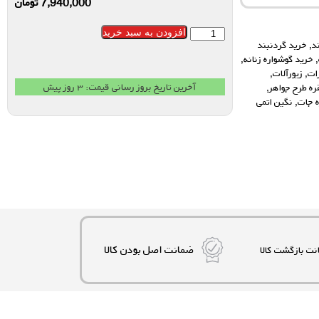
7,940,000
تومان
افزودن به سبد خرید
د
,
خرید گردنبند
,
خرید گوشواره زنانه
,
ات
,
زیورآلات
,
آخرین تاریخ بروز رسانی قیمت: ۳ روز پیش
ره طرح جواهر
,
ه جات
,
نگین اتمی
ضمانت اصل بودن کالا