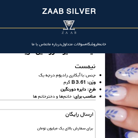
ZAAB SILVER
خانه
فروشگاه
سوالات متداول
درباره ما
تماس با ما
نیمست دایره دورنگین ظریف
نیمست
جنس:با آبکاری رادیوم درجه یک
وزن: 3.61 B
گرم
طرح: دایره دورنگین
مناسب برای:
خانم‌ها و دخترخانم ها
ارسال رایگان
برای سفارش‌ بالای یک میلیون تومان