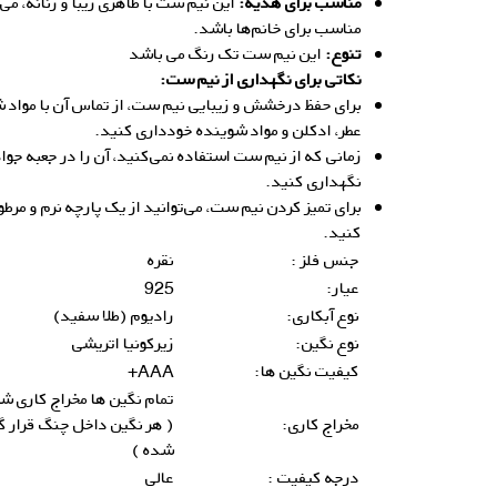
مناسب برای هدیه:
این نیم ست با ظاهری زیبا و زنانه، می‌
مناسب برای خانم‌ها باشد.
تنوع:
این نیم ست تک رنگ می باشد
نکاتی برای نگهداری از نیم ست:
برای حفظ درخشش و زیبایی نیم ست، از تماس آن با مواد ش
عطر، ادکلن و مواد شوینده خودداری کنید.
زمانی که از نیم ست استفاده نمی‌کنید، آن را در جعبه جو
نگهداری کنید.
برای تمیز کردن نیم ست، می‌توانید از یک پارچه نرم و مرط
کنید.
جنس فلز :
نقره
عیار:
925
نوع آبکاری:
رادیوم (طلا سفید)
نوع نگین:
زیرکونیا اتریشی
کیفیت نگین ها:
AAA+
تمام نگین ها مخراج کاری ش
مخراج کاری:
( هر نگین داخل چنگ قرار گ
شده )
درجه کیفیت :
عالی