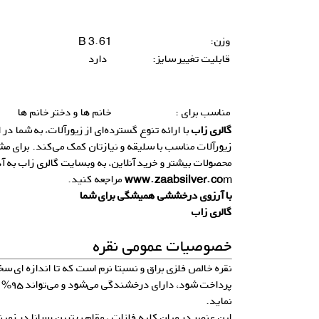
وزن:
3.61 B
قابلیت تغییر سایز:
دارد
مناسب برای :
خانم ها و دختر خانم ها
گالری زاب
با ارائه تنوع گسترده‌ای از زیورآلات، به شما در 
زیورآلات مناسب با سلیقه و نیازتان کمک می‌کند. برای م
محصولات بیشتر و خرید آنلاین، به وبسایت گالری زاب به 
m
www.zaabsilver.co
مراجعه کنید.
با آرزوی درخششی همیشگی برای شما
گالری زاب
خصوصیات عمومی نقره
نقره خالص فلزی براق و نسبتا نرم است که تا اندازه ای سخ
پرداخت 
نماید.
این عنصر در میان کلیه فلزات ، مقام بهترین رسانا در زمین