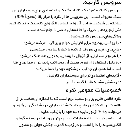
سرویس کارتیه:
سرویس کارتیه نقره یک انتخاب شیک و اقتصادی برای طرفداران این
سبک معروف است. این سرویس‌ها از نقره با عیار بالا (معمولاً 925)
ساخته می‌شوند و طراحی آن‌ها بر اساس الگوهای کلاسیک برند کارتیه،
مثل زنجیره‌های ظریف یا حلقه‌های متصل، انجام شده است.
ویژگی‌های سرویس کارتیه نقره:
• با روکش رودیوم برای افزایش دوام و براقیت عرضه می‌شود.
•طرح‌های زنجیری معروف کارتیه با خطوط ساده و مهندسی
•با هر نوع استایلی، از کژوال تا رسمی، به‌خوبی هماهنگ می‌شود.
•به دلیل استفاده از نقره، قیمت آن به‌مراتب پایین‌تر از مدل‌های طلا
است، اما همچنان جذابیت و شکوه خود را حفظ می‌کند.
•گزینه‌ای اقتصادی‌تر برای دوستداران کارتیه.
•درخشش مشابه طلا با قیمت کمتر.
خصوصیات عمومی نقره
نقره خالص فلزی براق و نسبتا نرم است که تا اندازه ای سخت تر از
طلاست. زمانیکه این فلز پرداخت شود، دارای درخشندگی می‌شود و
می‌تواند ۹۵% از نور تابیده به خود را بازتاب نماید.
این عنصر در میان کلیه فلزات ، مقام بهترین رسانا در زمینه گرما و
الکتریسیته را دارا است و در زمینه قدرت چکش خواری و مفتول