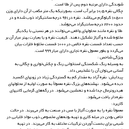
شوندگی دارای مرتبه دوم پس از طلا است.
چگالی نقره ۱۰٫۵ برابر آب است، بصورتیکه یک متر مکعب از آن دارای وزن
۱۰۵۰۰ کیلوگرم می‌باشد. نقره در ۹۶۱ درجه سانتیگراد ذوب شده و در
حدود ۲۲۰۰ درجه سانتیگراد می‌جوشد.
طلا و نقره مانند محلولهای واقعی می‌توانند در هر نسبتی با یکدیگر
مخلوط شده و آلیاژ تشکیل دهند. کیفیت نقره و یا بعبارت بهتر عیار آن بر
حسب تعداد قسمت نقره خالص در ۱۰۰۰ قسمت مخلوط فلزات بیان
می‌گردد و بطور معمول نقره تجاری دارای عیار ۹۹۹ است.
ویژگی شاخص :
به وسیله رنگ، شکستگی استخوانی رنگ و چکش‌خواری و چگالی به
آسانی می‌توان آن را تشخیص داد.
پیدایش: نقره آزاد به مقدار کم به گستردگی زیاد در زونهای اکسید
دیده می‌شود. نهشته‌های بزرگ نقره معمولاً به صورت اولیه از محلولهای
هیدروترمال جدا شده و ته‌‌نشین می‌شود. در رگه‌های گرمایی کانیهای
نقره‌دار یافت می‌شود.
کاربرد:
معمولاً نقره را به صورت آلیاژ با مس در صنعت به کار می‌برند. در حالت
خاص بودن در میله کاری و تهیه بوته‌های مخصوص ذوب مواد قلیایی در
شیمی برای بدست آوردن ترکیبات مختلف به کار می‌برند. در تهیه