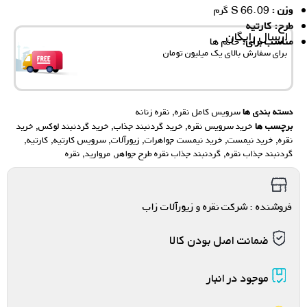
وزن :
66.09 S گرم
طرح: کارتیه
ارسال رایگان
مناسب برای:
خانم ها
برای سفارش‌ بالای یک میلیون تومان
دسته بندی ها
سرویس کامل نقره
,
نقره زنانه
برچسب ها
خرید سرویس نقره
,
خرید گردنبند جذاب
,
خرید گردنبند لوکس
,
خرید
نقره
,
خرید نیمست
,
خرید نیمست جواهرات
,
زیورآلات
,
سرویس کارتیه
,
کارتیه
,
گردنبند جذاب نقره
,
گردنبند جذاب نقره طرح جواهر
,
مروارید
,
نقره
فروشنده : شرکت نقره و زیورآلات زاب
ضمانت اصل بودن کالا
موجود در انبار