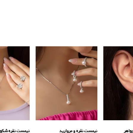
واهر
نیمست نقره و مروارید
نیمست نقره شکو