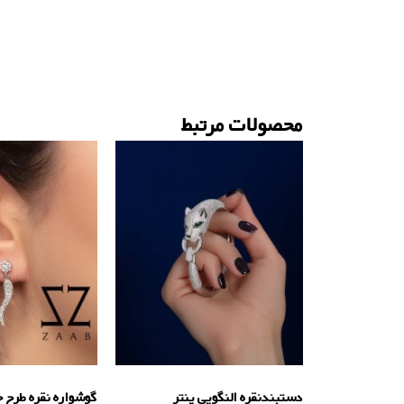
محصولات مرتبط
دستبندنقره النگویی پنتر
گوشواره نقره طرح ج