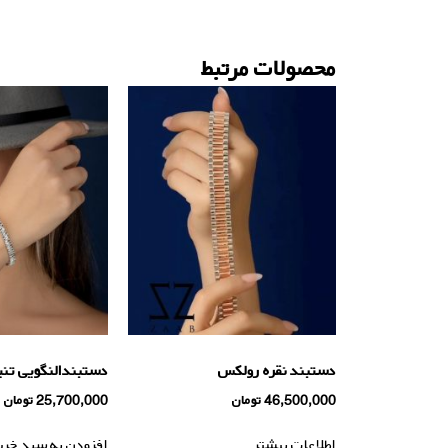
محصولات مرتبط
دستبند نقره رولکس
دستبندالنگویی تن
46,500,000
تومان
25,700,000
تومان
اطلاعات بیشتر
افزودن به سبد خری