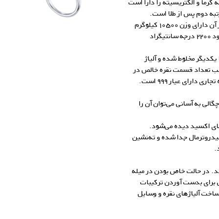
ه گرما و الکتریسیته را دارا است
به دوم پس از طلا است.
چگالی نقره ۱۰٫۵ برابر آب است، بصورتیکه یک متر مکعب از آن دارای وزن ۱۰۵۰۰ کیلوگرم
می‌باشد. نقره در ۹۶۱ درجه سانتیگراد ذوب شده و در حدود ۲۲۰۰ درجه سانتیگراد
 یکدیگر مخلوط شده و آلیاژ
حسب تعداد قسمت نقره خالص در
گالری زاب سیلور
لی به آسانی می‌توان آن را
های اکسید دیده می‌شود.
هیدروترمال جدا شده و ته‌‌نشین
.
رند. در حالت خاص بودن در میله
 برای بدست آوردن ترکیبات
، ساخت
آلیاژهای نقره
و وسایل