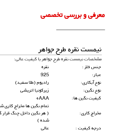
معرفی و بررسی تخصصی
نیمست نقره طرح جواهر
مشخصات نیمست نقره طرح جواهر با کیفیت عالی:
جنس فلز :
نقره
عیار:
925
نوع آبکاری:
رادیوم (طلا سفید)
نوع نگین:
زیرکونیا اتریشی
کیفیت نگین ها:
AAA+
تمام نگین ها مخراج کاری ش
مخراج کاری:
( هر نگین داخل چنگ قرار گ
شده )
درجه کیفیت :
عالی