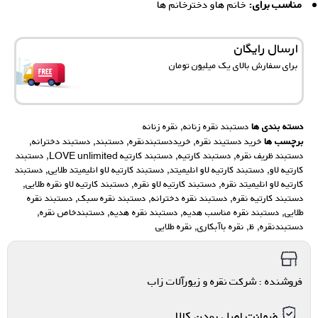
مناسب برای:
خانم‌ هاو دخترخانم ها
ارسال رایگان
برای سفارش‌ بالای یک میلیون تومان
دسته بندی ها
دستبند نقره زنانه
,
نقره زنانه
برچسب ها
خرید دستیند نقره
,
خریددستبندنقره
,
دستبند
,
دستبند دخترانه
,
دستبند ظریف نقره
,
دستبند کارتیه
,
دستبند کارتیه LOVE unlimited
,
دستبند
کارتیه لاو
,
دستبند کارتیه لاو انلیمیتد
,
دستبند کارتیه لاو انلیمیتد طلایی
,
دستبند
کارتیه لاو انلیمیتد نقره
,
دستبند کارتیه لاو نقره
,
دستبند کارتیه لاو نقره طلایی
,
دستبند کارتیه نقره
,
دستبند نقره دخترانه
,
دستبند نقره سبک
,
دستبند نقره
طلایی
,
دستبند نقره مناسب هدیه
,
دستبند نقره هدیه
,
دستبندخاص نقره
,
دستبندنقره
,
ظ
,
نقره باآبکاری
,
نقره طلایی
فروشنده : شرکت نقره و زیورآلات زاب
ضمانت اصل بودن کالا