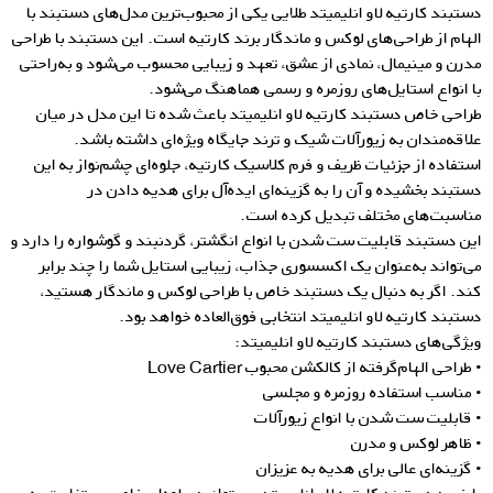
دستبند کارتیه لاو انلیمیتد طلایی یکی از محبوب‌ترین مدل‌های دستبند با
الهام از طراحی‌های لوکس و ماندگار برند کارتیه است. این دستبند با طراحی
مدرن و مینیمال، نمادی از عشق، تعهد و زیبایی محسوب می‌شود و به‌راحتی
با انواع استایل‌های روزمره و رسمی هماهنگ می‌شود.
طراحی خاص دستبند کارتیه لاو انلیمیتد باعث شده تا این مدل در میان
علاقه‌مندان به زیورآلات شیک و ترند جایگاه ویژه‌ای داشته باشد.
استفاده از جزئیات ظریف و فرم کلاسیک کارتیه، جلوه‌ای چشم‌نواز به این
دستبند بخشیده و آن را به گزینه‌ای ایده‌آل برای هدیه دادن در
مناسبت‌های مختلف تبدیل کرده است.
این دستبند قابلیت ست شدن با انواع انگشتر، گردنبند و گوشواره را دارد و
می‌تواند به‌عنوان یک اکسسوری جذاب، زیبایی استایل شما را چند برابر
کند. اگر به دنبال یک دستبند خاص با طراحی لوکس و ماندگار هستید،
دستبند کارتیه لاو انلیمیتد انتخابی فوق‌العاده خواهد بود.
ویژگی‌های دستبند کارتیه لاو انلیمیتد:
• طراحی الهام‌گرفته از کالکشن محبوب Love Cartier
• مناسب استفاده روزمره و مجلسی
• قابلیت ست شدن با انواع زیورآلات
• ظاهر لوکس و مدرن
• گزینه‌ای عالی برای هدیه به عزیزان