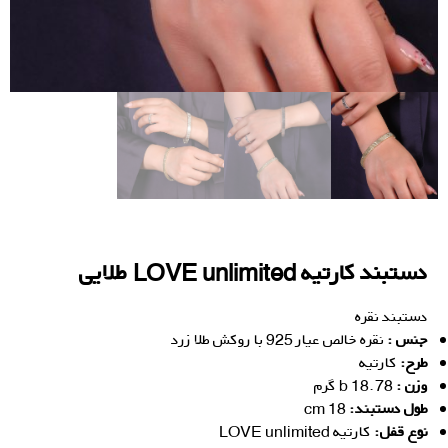
دستبند کارتیه LOVE unlimited طلایی
دستبند نقره
جنس :
نقره خالص عیار 925 با روکش طلا زرد
ط
رح:
کارتیه
وزن :
18.78 b گرم
طول دستبند:
18 cm
نوع قفل:
کارتیه LOVE unlimited