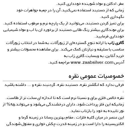
عطر، ادکلن و مواد شوینده خودداری کنید.
زمانی که از دستبند استفاده نمی‌کنید، آن را در جعبه جواهرات خود
نگهداری کنید.
برای تمیز کردن دستبند، می‌توانید از یک پارچه نرم و مرطوب استفاده کنید.
برای موندگاری بیشتر رنگ طلایی دستبند از برخورد ان با اب و مواد شیمیایی
خودداری فرمایید.
گالری زاب
با ارائه تنوع گسترده‌ای از زیورآلات، به شما در انتخاب زیورآلات
مناسب با سلیقه و نیازتان کمک می‌کند. برای مشاهده محصولات بیشتر و
خرید آنلاین، به وبسایت گالری زاب به
آدرس
www.zaabsilver.com
مراجعه کنید.
خصوصیات عمومی نقره
فرقی ندارد که انگشتر نقره، دستبند نقره، گردنبند نقره و … داشته باشید
:
نقره خالص فلزی براق و نسبتا نرم است که تا اندازه ای سخت تر از طلاست.
زمانیکه این فلز پرداخت شود، دارای درخشندگی می‌شود و می‌تواند ۹۵% از
نور تابیده به خود را بازتاب نماید.
این عنصر در میان کلیه فلزات ، مقام بهترین رسانا در زمینه گرما و
الکتریسیته را دارا است و در زمینه قدرت چکش خواری و مفتول شوندگی