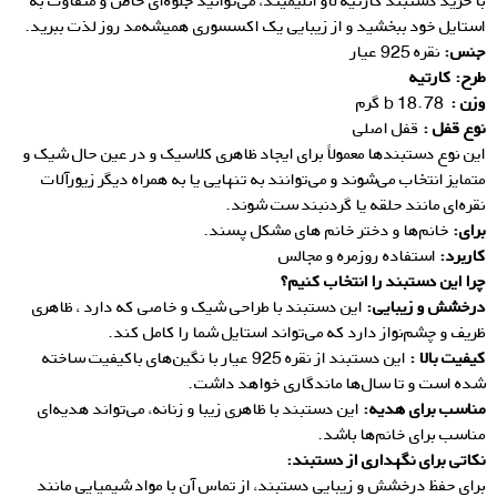
با خرید دستبند کارتیه لاو انلیمیتد، می‌توانید جلوه‌ای خاص و متفاوت به
استایل خود ببخشید و از زیبایی یک اکسسوری همیشه‌مد روز لذت ببرید.
جنس:
نقره 925 عیار
طرح: کارتیه
وزن :
18.78 b گرم
نوع قفل :
قفل اصلی
این نوع دستبندها معمولاً برای ایجاد ظاهری کلاسیک و در عین حال شیک و
متمایز انتخاب می‌شوند و می‌توانند به تنهایی یا به همراه دیگر زیورآلات
نقره‌ای مانند حلقه یا گردنبند ست شوند.
برای:
خانم‌ها و دختر خانم های مشکل پسند.
کاربرد:
استفاده روزمره و مجالس
چرا این دستبند را انتخاب کنیم؟
درخشش و زیبایی:
این دستبند با طراحی شیک و خاصی که دارد ، ظاهری
ظریف و چشم‌نواز دارد که می‌تواند استایل شما را کامل کند.
کیفیت بالا :
این دستبند از نقره 925 عیار با نگین‌های باکیفیت ساخته
شده است و تا سال‌ها ماندگاری خواهد داشت.
مناسب برای هدیه:
این دستبند با ظاهری زیبا و زنانه، می‌تواند هدیه‌ای
مناسب برای خانم‌ها باشد.
نکاتی برای نگ
هداری از دستبند:
برای حفظ درخشش و زیبایی دستبند، از تماس آن با مواد شیمیایی مانند