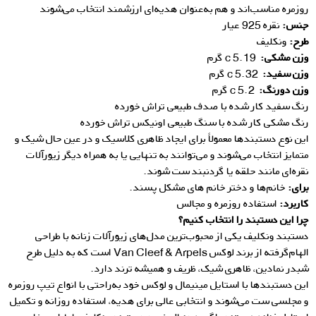
روزمره مناسب‌اند و هم به‌عنوان هدیه‌ای ارزشمند انتخاب می‌شوند
جنس:
نقره 925 عیار
طرح:
ونکلیف
وزن مشکی:
5.19 c گرم
وزن سفید:
5.32 c گرم
وزن دورنگ:
5.2 c گرم
رنگ سفید کار شده با صدف طبیعی تراش خورده
رنگ مشکی کار شده با سنگ طبیعی اونیکس تراش خورده
این نوع دستبندها معمولاً برای ایجاد ظاهری کلاسیک و در عین حال شیک و
متمایز انتخاب می‌شوند و می‌توانند به تنهایی یا به همراه دیگر زیورآلات
نقره‌ای مانند حلقه یا گردنبند ست شوند.
برای:
خانم‌ها و دختر خانم های مشکل پسند.
کاربرد:
استفاده روزمره و مجالس
چرا این دستبند را انتخاب کنیم؟
دستبند ونکلیف یکی از محبوب‌ترین مدل‌های زیورآلات زنانه با طراحی
الهام‌گرفته از برند لوکس Van Cleef & Arpels است که به دلیل طرح
شبدر نمادین، ظاهری شیک، ظریف و همیشه ترند دارد.
این دستبندها با استایل مینیمال و لوکس خود به‌راحتی با انواع تیپ روزمره
و مجلسی ست می‌شوند و انتخابی عالی برای هدیه، استفاده روزانه و تکمیل