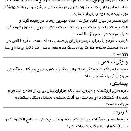
نقره خالص فلزی براق و نسبتا نرم است که تا اندازه ای سخت تر از طلاست.
زمانیکه این فلز پرداخت شود، دارای درخشندگی می‌شود و می‌تواند ۹۵% از
نور تابیده به خود را بازتاب نماید.
این عنصر در میان کلیه فلزات ، مقام بهترین رسانا در زمینه گرما و
الکتریسیته را دارا است و در زمینه قدرت چکش خواری و مفتول شوندگی
دارای مرتبه دوم پس از طلا است.
کیفیت نقره و یا بعبارت بهتر عیار آن بر حسب تعداد قسمت نقره خالص در
۱۰۰۰ قسمت مخلوط فلزات بیان می‌گردد و بطور معمول نقره تجاری دارای عیار
۹۹۹ است.
ویژگی شاخص :
به وسیله رنگ، شکستگی استخوانی رنگ و چکش‌خواری و چگالی به آسانی
می‌توان آن را تشخیص داد.
پیدایش:
نقره فلزی ارزشمند و طبیعی است که هزاران سال پیش از معادن استخراج
شد و از گذشته برای ساخت زیورآلات، سکه و وسایل زینتی استفاده
می‌شده است.
کاربرد:
نقره علاوه بر زیورآلات، در ساخت سکه، وسایل پزشکی، صنایع الکترونیک و
حتی آینه‌سازی هم کاربرد زیادی دارد.