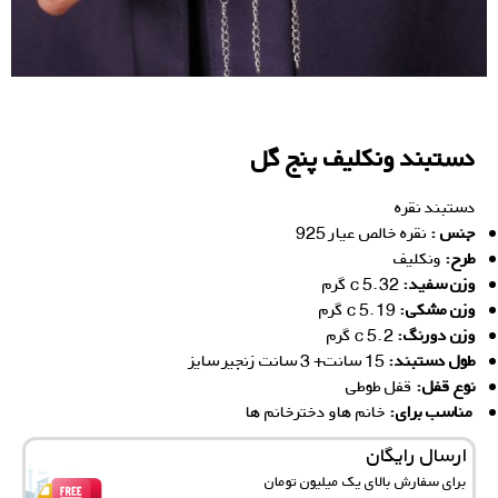
دستبند ونکلیف پنج گل
دستبند نقره
جنس :
نقره خالص عیار 925
ط
رح:
ونکلیف
وزن سفید:
5.32 c گرم
وزن مشکی:
5.19 c گرم
وزن دورنگ:
5.2 c گرم
طول دستبند:
15 سانت+ 3 سانت زنجیر سایز
نوع قفل:
قفل طوطی
مناسب برای:
خانم‌ هاو دخترخانم ها
ارسال رایگان
برای سفارش‌ بالای یک میلیون تومان