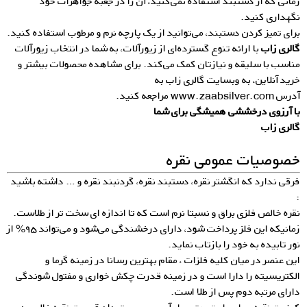
زمانی که از دستبند استفاده نمی‌کنید، آن را در جعبه جواهرات خود
نگهداری کنید.
برای تمیز کردن دستبند، می‌توانید از یک پارچه نرم و مرطوب استفاده کنید.
گالری زاب
با ارائه تنوع گسترده‌ای از زیورآلات، به شما در انتخاب زیورآلات
مناسب با سلیقه و نیازتان کمک می‌کند. برای مشاهده محصولات بیشتر و
خرید آنلاین، به وبسایت گالری زاب به
آدرس
www.zaabsilver.com
مراجعه کنید.
با آرزوی درخششی همیشگی برای شما
گالری زاب
خصوصیات عمومی نقره
فرقی ندارد که انگشتر نقره، دستبند نقره، گردنبند نقره و … داشته باشید
:
نقره خالص فلزی براق و نسبتا نرم است که تا اندازه ای سخت تر از طلاست.
زمانیکه این فلز پرداخت شود، دارای درخشندگی می‌شود و می‌تواند ۹۵% از
نور تابیده به خود را بازتاب نماید.
این عنصر در میان کلیه فلزات ، مقام بهترین رسانا در زمینه گرما و
الکتریسیته را دارا است و در زمینه قدرت چکش خواری و مفتول شوندگی
دارای مرتبه دوم پس از طلا است.