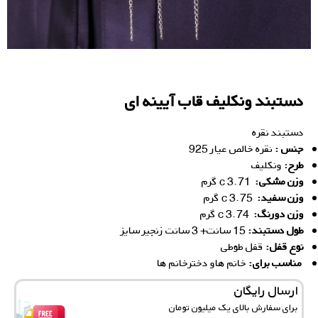
دستبند ونکلیف قاب آیینه ای
دستبند نقره
جنس :
نقره خالص عیار 925
ط
رح:
ونکلیف
وزن مشکی:
3.71 c گرم
وزن سفید:
3.75 c گرم
وزن دورنگ:
3.74 c گرم
طول دستبند:
15 سانت+ 3 سانت زنجیر سایز
نوع قفل:
قفل طوطی
مناسب برای:
خانم‌ هاو دخترخانم ها
ارسال رایگان
برای سفارش‌ بالای یک میلیون تومان