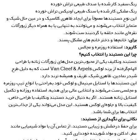
رنگ سفید کار شده با صدف طبیعی تراش خورده
رنگ مشکی کار شده با سنگ طبیعی اونیکس تراش خورده
این نوع دستبندها معمولاً برای ایجاد ظاهری کلاسیک و در عین حال شیک و
متمایز انتخاب می‌شوند و می‌توانند به تنهایی یا به همراه دیگر زیورآلات
نقره‌ای مانند حلقه یا گردنبند ست شوند.
برای:
خانم‌ها و دختر خانم های مشکل پسند.
کاربرد:
استفاده روزمره و مجالس
چرا این دستبند را انتخاب کنیم؟
دستبند ونکلیف یکی از محبوب‌ترین مدل‌های زیورآلات زنانه با طراحی
الهام‌گرفته از برند لوکس Van Cleef & Arpels است که به دلیل طرح
شبدر نمادین، ظاهری شیک، ظریف و همیشه ترند دارد.
این دستبندها با استایل مینیمال و لوکس خود به‌راحتی با انواع تیپ روزمره
و مجلسی ست می‌شوند و انتخابی عالی برای هدیه، استفاده روزانه و تکمیل
استایل زنانه هستند. اگر به دنبال خرید دستبند ونکلیف با طراحی خاص،
کیفیت بالا و جلوه‌ای لوکس هستید، این مدل می‌تواند یکی از جذاب‌ترین
انتخاب‌ها برای شما باشد.
نکاتی برای نگ
هداری از دستبند:
برای حفظ درخشش و زیبایی دستبند، از تماس آن با مواد شیمیایی مانند
عطر، ادکلن و مواد شوینده خودداری کنید.