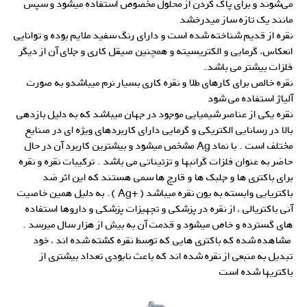
می‌شوند و برای پاک کردن از محلول مخصوص استفاده میشود و سپس
مانند یک تازه ساز میدرخشد
نقره از قدیم شناخته شده است و دارای رنگ سفید ملایم بوده و توانایی
انعکاس، گرمایی و الکتریسیته و همچنین صیقل کاری و جلای آن از دیگر
فلزات بیشتر می باشد.
نقره خالص برای کارهای طلا و نقره کاری بسیار نرم میباشدو به صورت
آلیاژ استفاده می شود
نقره یکی از عناصر شیمیایی موجود در جهان میباشد که به دلیل بازدهی
بالا در رسانایی الکتریکی و گرمایی دارای کاربردهای ویژه ای در صنایع
مختلف است . با نماد Ag مشخص میشود و بیشترین کاربرد آن در حال
حاضر به عنوان فلزات گرانبها و تزئیناتی می باشد . ترکیبات نقره و نقره
برای باکتری ها و جلبک ها و قارچ ها سمی هستند که این اثر ضد
باکتریایی وابسته به یون نقره میباشد ( +Ag ). به دلیل همین خاصیت
آنی باکتریالی ، از نقره در پزشکی و تجهیزات پزشکی و داروها استفاده
های گسترده و خاص میشود و قدمت آن به بیش از هزار سال میرسد .
مشاهده شده که باکتری هایی که توسط نقره کشته شده اند ، خود
تبدیل به منبعی از نقره شده اند که باعث نابودی تعداد بیشتری از
باکتریها شده است