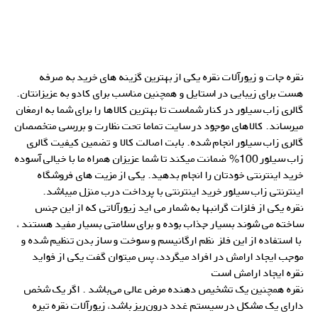
نقره جات و زیورآلات
نقره
یکی از بهترین گزینه های خرید به صرفه
هست برای زیبایی در استایل و همچنین مناسب برای کادو به عزیزانتان.
گالری زاب سیلور در کنار شماست تا بهترین کالاها را برای شما به ارمغان
میرساند. کالاهای موجود در سایت تماما تحت نظارت و بررسی متخصصان
گالری زاب سیلور انجام شده. بابت اصالت کالا و تضمین کیفیت گالری
زاب سیلور 100% ضمانت میکند تا شما عزیزان همراه ما با خیالی آسوده
خرید اینترنتی خودتان را انجام بدهید. یکی از مزیت های فروشگاه
اینترنتی زاب سیلور خرید اینترنتی با پرداخت درب منزل میباشد.
نقره یکی از فلزات گرانبها به شمار می اید زیورآلاتی که از این جنس
ساخته می شوند بسیار جذاب بوده و برای سلامتی بسیار مفید هستند ،
با استفاده از این فلز نظم ارگانیسم و سوخت و ساز بدن تنظیم شده و
موجب ایجاد ارامش در افراد میگردد، پس میتوان گفت یکی از فواید
نقره ایجاد ارامش است
نقره همچنین یک تشخیص‌ دهنده‌ مرض عالی می‌باشد . اگر یک شخص
دارای یک مشکل در سیستم غدد درون‌ریز باشد، زیورآلات نقره تیره