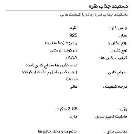
دستبند جذاب نقره
دستبند جذاب نقره زنانه با کیفیت عالی
جنس فلز :
نقره
عیار:
925
نوع آبکاری:
رادیوم (طلا سفید)
نوع نگین:
زیرکونیا اتریشی
کیفیت نگین ها:
AAA+
تمام نگین ها مخراج کاری شده
مخراج کاری:
( هر نگین داخل چنگ قرار گرفته
شده )
درجه کیفیت :
عالی
وزن :
2.88 s گرم
قابلیت تغییر سایز:
دارد
مناسب برای :
خانم ها و دختر خانم ها