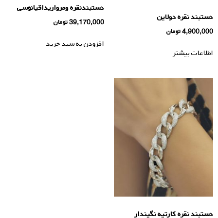
دستبندنقره ومرواریداقیانوسی
دستبند نقره دولاین
39,170,000
تومان
4,900,000
تومان
افزودن به سبد خرید
اطلاعات بیشتر
دستبند نقره كارتيه نگيندار