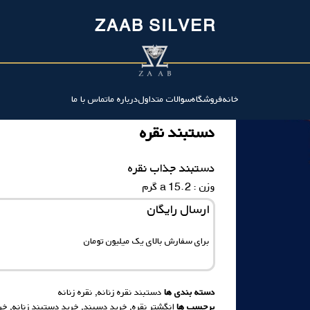
ZAAB SILVER
خانه
فروشگاه
سوالات متداول
درباره ما
تماس با ما
دستبند نقره
دستبند جذاب نقره
وزن : 15.2 a گرم
ارسال رایگان
برای سفارش‌ بالای یک میلیون تومان
دسته بندی ها
دستبند نقره زنانه
,
نقره زنانه
برچسب ها
انگشتر نقره
,
خرید دسبند
,
خرید دستبند زنانه
,
خری