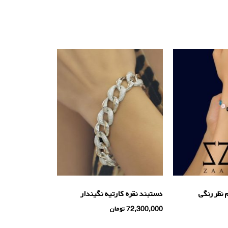
نظر رنگی
دستبند نقره كارتيه نگيندار
72,300,000
تومان