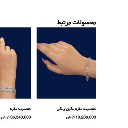
محصولات مرتبط
دستبند نقره نگین رنگی
دستبند نقره
10,280,000
تومان
36,340,000
تومان