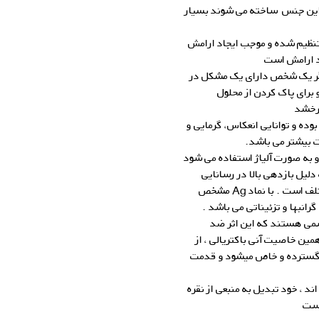
از این جنس ساخته می شوند بسیار
تنظیم شده و موجب ایجاد ارامش
اد ارامش است
گر یک شخص دارای یک مشکل در
 برای پاک کردن از محلول
گالری زاب سیلور
رخشد
ده و توانایی انعکاس، گرمایی و
ت بیشتر می باشد.
و به صورت آلیاژ استفاده می شود
لیل بازدهی بالا در رسانایی
الکتریکی و گرمایی دارای کاربردهای ویژه ای در صنایع مختلف است . با نماد Ag مشخص
رانبها و تزئیناتی می باشد .
 سمی هستند که این اثر ضد
نقره میباشد ( +Ag ). به دلیل همین خاصیت آنی باکتریالی ، از
ی گسترده و خاص میشود و قدمت
، خود تبدیل به منبعی از نقره
است