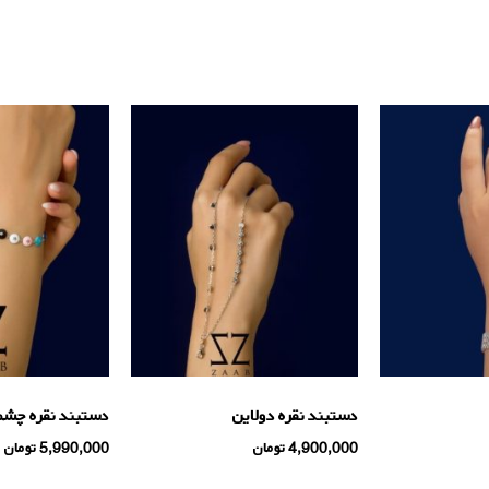
دستبند نقره دولاین
دستبند نقره چشم 
4,900,000
تومان
5,990,000
تومان