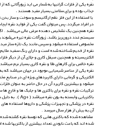
نقره یکی از فلزات گرانبها به شمار می اید زیورآلاتی که 
جذاب بوده و برای سلامتی بسیار مفید هستند ،
با استفاده از این فلز نظم ارگانیسم و سوخت و ساز بدن 
در افراد میگردد، پس میتوان گفت یکی از فواید نقره ایج
نقره همچنین یک تشخیص‌ دهنده‌ مرض عالی می‌باشد . ا
سیستم غدد درون‌ریز باشد، زیورآلات نقره تیره می‌شوند و
مخصوص استفاده میشود و سپس مانند یک تازه ساز مید
نقره از قدیم شناخته شده است و دارای رنگ سفید ملایم بو
الکتریسیته و همچنین صیقل کاری و جلای آن از دیگر فلزا
نقره خالص برای کارهای طلا و نقره کاری بسیار نرم میباشد
نقره یکی از عناصر شیمیایی موجود در جهان میباشد که به د
میشود و بیشترین کاربرد آن در حال حاضر به عنوان فلزات گ
ترکیبات نقره و نقره برای باکتری ها و جلبک ها و قارچ ها
باکتریایی وابسته به یون 
نقره در پزشکی و تجهیزات پزشکی و داروها استفاده ها
آن به بیش از هزار سال میرسد .
مشاهده شده که باکتری هایی که توسط نقره کشته شده اند 
شده اند که باعث نابودی تعداد بیشتری از باکتریها شده 