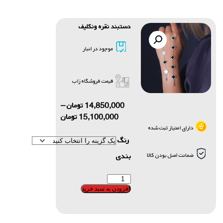
دستبند نقره ونکلیف
موجود در انبار
قیمت فروشگاه زاب
14,850,000
تومان
–
15,100,000
تومان
دارای امتیاز ثبت شده
رنگ
بندی
ضمانت اصل بودن کالا
افزودن به سبد خرید