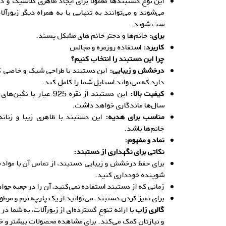
این نوع دستبندها معمولاً برای ایجاد ظاهری کلاسیک و د
می‌شوند و می‌توانند به تنهایی یا به همراه دیگر زیورآلا
ست شوند.
برای:
خانم‌ها و دختر خانم های مشکل پسند.
کاربرد:
استفاده روزمره و مجالس
چرا این دستبند را انتخاب کنیم؟
درخشش و زیبایی:
این دستبند با طراحی شیک و خاصی که 
دارد که می‌تواند استایل شما را کامل کند.
کیفیت بالا:
این دستبند از نقره 925 ع
سال‌ها ماندگاری خواهد داشت.
مناسب برای هدیه:
این دستبند با ظاهری زیبا و زنانه
خانم‌ها باشد.
نماد و مفهوم:
نکاتی برای نگ
هداری از دستبند:
برای حفظ درخشش و زیبایی دستبند، از تماس آن با مواد ش
شوینده خودداری کنید.
زمانی که از دستبند استفاده نمی‌کنید، آن را در جعبه جو
برای تمیز کردن دستبند، می‌توانید از یک پارچه نرم و مرط
گالری زاب
با ارائه تنوع گسترده‌ای از زیورآلات، به شما در
و نیازتان کمک می‌کند. برای مشاهده محصولات بیشتر و خر