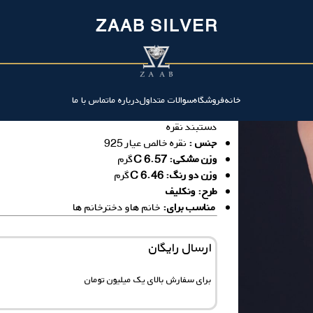
ZAAB SILVER
دستبند نقره ونکلیف
خانه
فروشگاه
سوالات متداول
درباره ما
تماس با ما
دستبند نقره
جنس :
نقره خالص عیار 925
وزن مشکی: 6.57 C
گرم
وزن دو رنگ: 6.46 C
گرم
ط
رح: ونکلیف
مناسب برای:
خانم‌ هاو دخترخانم ها
ارسال رایگان
برای سفارش‌ بالای یک میلیون تومان