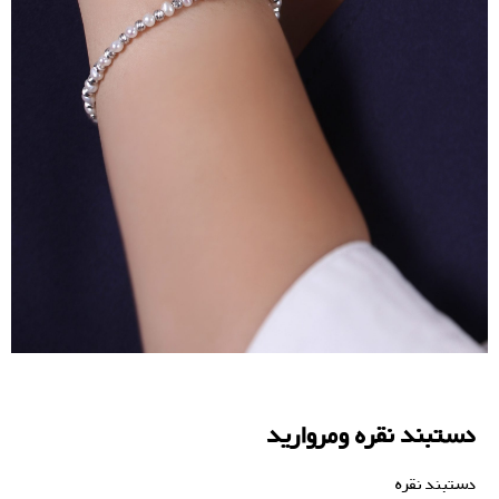
دستبند نقره ومروارید
دستبند نقره