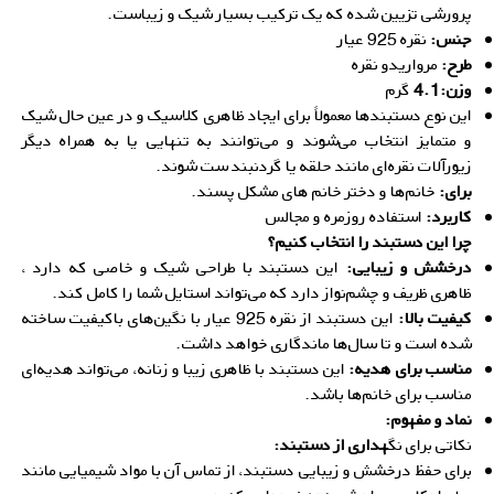
پرورشی تزیین شده که یک ترکیب بسیار شیک و زیباست.
جنس:
نقره 925 عیار
طرح:
مرواریدو نقره
وزن:4.1
گرم
این نوع دستبندها معمولاً برای ایجاد ظاهری کلاسیک و در عین حال شیک
و متمایز انتخاب می‌شوند و می‌توانند به تنهایی یا به همراه دیگر
زیورآلات نقره‌ای مانند حلقه یا گردنبند ست شوند.
برای:
خانم‌ها و دختر خانم های مشکل پسند.
کاربرد:
استفاده روزمره و مجالس
چرا این دستبند را انتخاب کنیم؟
درخشش و زیبایی:
این دستبند با طراحی شیک و خاصی که دارد ،
ظاهری ظریف و چشم‌نواز دارد که می‌تواند استایل شما را کامل کند.
کیفیت بالا:
این دستبند از نقره 925 عیار با نگین‌های باکیفیت ساخته
شده است و تا سال‌ها ماندگاری خواهد داشت.
مناسب برای هدیه:
این دستبند با ظاهری زیبا و زنانه، می‌تواند هدیه‌ای
مناسب برای خانم‌ها باشد.
نماد و مفهوم:
نکاتی برای نگ
هداری از دستبند:
برای حفظ درخشش و زیبایی دستبند، از تماس آن با مواد شیمیایی مانند