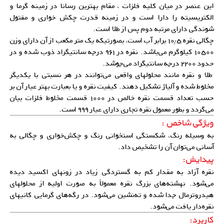
این عنصر در میان کلیه فلزات ، مقام بهترین رسانا در زمینه گرما و
الکتریسیته را دارا است و در زمینه قدرت چکش خواری و مفتول
شوندگی دارای مرتبه دوم پس از طلا است.
چگالی نقره ۱۰٫۵ برابر آب است، بصورتیکه یک متر مکعب از آن دارای وزن
۱۰۵۰۰ کیلوگرم می‌باشد. نقره در ۹۶۱ درجه سانتیگراد ذوب شده و در
حدود ۲۲۰۰ درجه سانتیگراد می‌جوشد.
طلا و نقره مانند محلولهای واقعی می‌توانند در هر نسبتی با یکدیگر
مخلوط شده و آلیاژ تشکیل دهند. کیفیت نقره و یا بعبارت بهتر عیار آن بر
حسب تعداد قسمت نقره خالص در ۱۰۰۰ قسمت مخلوط فلزات بیان
می‌گردد و بطور معمول نقره تجاری دارای عیار ۹۹۹ است.
ویژگی شاخص :
به وسیله رنگ، شکستگی استخوانی رنگ و چکش‌خواری و چگالی به
آسانی می‌توان آن را تشخیص داد.
پیدایش:
نقره آزاد به مقدار کم به گستردگی زیاد در زونهای اکسید دیده
می‌شود. نهشته‌های بزرگ نقره معمولاً به صورت اولیه از محلولهای
هیدروترمال جدا شده و ته‌‌نشین می‌شود. در رگه‌های گرمایی کانیهای
نقره‌دار یافت می‌شود.
کاربرد: