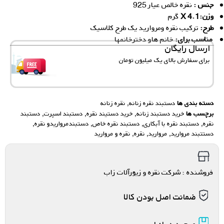
جنس :
نقره خالص عیار 925
وزن:4.1 X
گرم
ط
رح:
ترکیب نقره ومروارید یک طرح کلاسیک
مناسب برای:
خانم‌ هاو دخترخانمها
ارسال رایگان
برای سفارش‌ بالای یک میلیون تومان
دسته بندی ها
دستبند نقره زنانه
,
نقره زنانه
برچسب ها
خرید دستبند زنانه
,
خرید دستیند نقره
,
دستبند اسپرت
,
دستبند
نقره
,
دستبند نقره با آبکاری
,
دستبند نقره خاص
,
دستبندمرواریدو نقره
,
دستتبند مروارید
,
مروارید
,
نقره
,
نقره و مروارید
فروشنده : شرکت نقره و زیورآلات زاب
ضمانت اصل بودن کالا