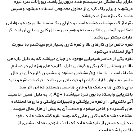
دارای یک مشکل در سیستم غدد درون‌ریز باشد، زیورآلات نقره تیره
می‌شوند و برای پاک کردن از محلول مخصوص استفاده میشود و سپس
مانند یک تازه ساز میدرخشد
نقره از قدیم شناخته شده است و دارای رنگ سفید ملایم بوده و توانایی
انعکاس، گرمایی و الکتریسیته و همچنین صیقل کاری و جلای آن از دیگر
فلزات بیشتر می باشد.
نقره خالص برای کارهای طلا و نقره کاری بسیار نرم میباشدو به صورت
آلیاژ استفاده می شود
نقره یکی از عناصر شیمیایی موجود در جهان میباشد که به دلیل بازدهی
بالا در رسانایی الکتریکی و گرمایی دارای کاربردهای ویژه ای در صنایع
مختلف است . با نماد Ag مشخص میشود و بیشترین کاربرد آن در حال
حاضر به عنوان فلزات گرانبها و تزئیناتی می باشد . ترکیبات نقره و نقره
برای باکتری ها و جلبک ها و قارچ ها سمی هستند که این اثر ضد
باکتریایی وابسته به یون نقره میباشد ( +Ag ). به دلیل همین خاصیت
آنی باکتریالی ، از نقره در پزشکی و تجهیزات پزشکی و داروها استفاده
های گسترده و خاص میشود و قدمت آن به بیش از هزار سال میرسد .
مشاهده شده که باکتری هایی که توسط نقره کشته شده اند ، خود
تبدیل به منبعی از نقره شده اند که باعث نابودی تعداد بیشتری از
باکتریها شده است