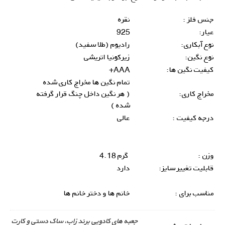
جنس فلز :
نقره
عیار:
925
نوع آبکاری:
رادیوم (طلا سفید)
نوع نگین:
زیرکونیا اتریشی
کیفیت نگین ها:
AAA+
تمام نگین ها مخراج کاری شده
مخراج کاری:
( هر نگین داخل چنگ قرار گرفته
شده )
درجه کیفیت :
عالی
وزن :
گرم 4.18
قابلیت تغییر سایز:
دارد
مناسب برای :
خانم ها و دختر خانم ها
جعبه های کادویی برند زاب، ساک دستی و کارت