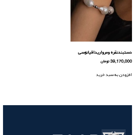
دستبندنقره ومرواریداقیانوسی
39,170,000
تومان
افزودن به سبد خرید
تسویه