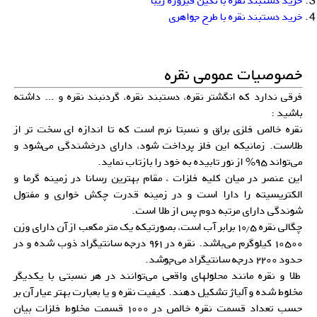
خرید دستبند نقره با نگین فیروزه زیبا
خرید دستبند نقره با طرح جواهری
خصوصیات عمومی نقره
فرقی ندارد که انگشتر نقره، دستبند نقره، گردنبند نقره و … داشته
باشید :
نقره خالص فلزی براق و نسبتا نرم است که تا اندازه ای سخت تر از
طلاست. زمانیکه این فلز پرداخت شود، دارای درخشندگی می‌شود و
می‌تواند ۹۵% از نور تابیده به خود را بازتاب نماید.
این عنصر در میان کلیه فلزات ، مقام بهترین رسانا در زمینه گرما و
الکتریسیته را دارا است و در زمینه قدرت چکش خواری و مفتول
شوندگی دارای مرتبه دوم پس از طلا است.
چگالی نقره ۱۰٫۵ برابر آب است، بصورتیکه یک متر مکعب از آن دارای وزن
۱۰۵۰۰ کیلوگرم می‌باشد. نقره در ۹۶۱ درجه سانتیگراد ذوب شده و در
حدود ۲۲۰۰ درجه سانتیگراد می‌جوشد.
طلا و نقره مانند محلولهای واقعی می‌توانند در هر نسبتی با یکدیگر
مخلوط شده و آلیاژ تشکیل دهند. کیفیت نقره و یا بعبارت بهتر عیار آن بر
حسب تعداد قسمت نقره خالص در ۱۰۰۰ قسمت مخلوط فلزات بیان