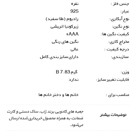
جنس فلز :
نقره
عیار:
925
نوع آبکاری:
رادیوم (طلا سفید)
نوع نگین:
زیرکونیا اتریشی
کیفیت نگین ها:
AAA+
مخراج کاری:
نگین های رنگی
درجه کیفیت :
عالی
سازبندی:
دارای سایز بندی کامل
وزن:
گرم B 7.83
قابلیت تغییر سایز:
ندارد
مناسب برای :
خانم ها و دختر خانم ها
جعبه های کادویی برند زاب، ساک دستی و کارت
توضیحات بیشتر
ضمانت به همراه محصول خریداری شده ارسال
می‌شود.