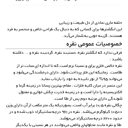
حلقه ماری نمادی از دل طبیعت و زیبایی
این انگشترها برای کسانی که به دنبال یک طراحی خاص و منحصر به فرد
هستند، گزینه خوبی به شمار می‌آید.
خصوصیات عمومی نقره
فرقی ندارد که انگشتر نقره، دستبند نقره، گردنبند نقره و … داشته
باشید :
نقره خالص فلزی براق و نسبتا نرم است که تا اندازه ای سخت تر از
طلاست. زمانیکه این فلز پرداخت شود، دارای درخشندگی می‌شود و
می‌تواند ۹۵% از نور تابیده به خود را بازتاب نماید.
این عنصر در میان کلیه فلزات ، مقام بهترین رسانا در زمینه گرما و
الکتریسیته را دارا است و در زمینه قدرت چکش خواری و مفتول
شوندگی دارای مرتبه دوم پس از طلا است.
چگالی نقره ۱۰٫۵ برابر آب است، بصورتیکه یک متر مکعب از آن دارای وزن
۱۰۵۰۰ کیلوگرم می‌باشد. نقره در ۹۶۱ درجه سانتیگراد ذوب شده و در
حدود ۲۲۰۰ درجه سانتیگراد می‌جوشد.
طلا و نقره مانند محلولهای واقعی می‌توانند در هر نسبتی با یکدیگر