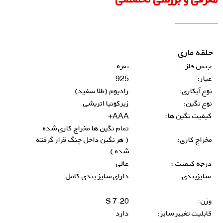
حلقه ماری
جنس فلز :
نقره
عیار:
925
نوع آبکاری:
رادیوم (طلا سفید)
نوع نگین:
زیرکونیا اتریشی
کیفیت نگین ها:
AAA+
تمام نگین ها مخراج کاری شده
مخراج کاری:
( هر نگین داخل چنگ قرار گرفته
شده )
درجه کیفیت :
عالی
سایزبندی:
دارای سایز بندی کامل
وزن:
7.20 S
قابلیت تغییر سایز:
دارد