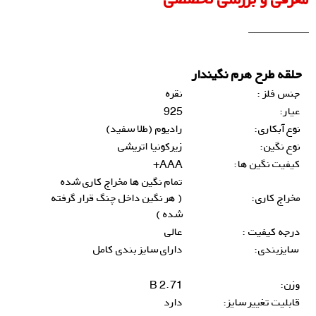
حلقه طرح هرم نگیندار
جنس فلز :
نقره
عیار:
925
نوع آبکاری:
رادیوم (طلا سفید)
نوع نگین:
زیرکونیا اتریشی
کیفیت نگین ها:
AAA+
تمام نگین ها مخراج کاری شده
مخراج کاری:
( هر نگین داخل چنگ قرار گرفته
شده )
درجه کیفیت :
عالی
سایزبندی:
دارای سایز بندی کامل
وزن:
2.71 B
قابلیت تغییر سایز:
دارد