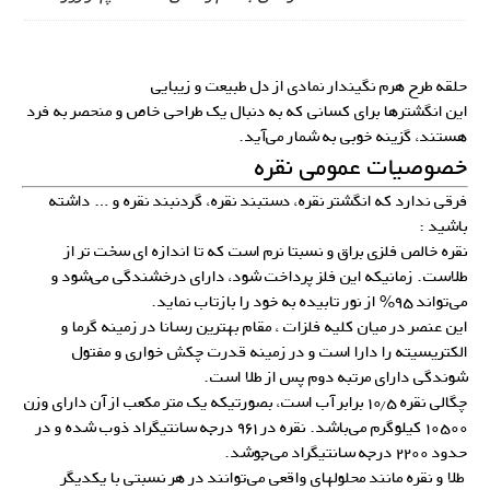
حلقه طرح هرم نگیندار نمادی از دل طبیعت و زیبایی
این انگشترها برای کسانی که به دنبال یک طراحی خاص و منحصر به فرد
هستند، گزینه خوبی به شمار می‌آید.
خصوصیات عمومی نقره
فرقی ندارد که انگشتر نقره، دستبند نقره، گردنبند نقره و … داشته
باشید :
نقره خالص فلزی براق و نسبتا نرم است که تا اندازه ای سخت تر از
طلاست. زمانیکه این فلز پرداخت شود، دارای درخشندگی می‌شود و
می‌تواند ۹۵% از نور تابیده به خود را بازتاب نماید.
این عنصر در میان کلیه فلزات ، مقام بهترین رسانا در زمینه گرما و
الکتریسیته را دارا است و در زمینه قدرت چکش خواری و مفتول
شوندگی دارای مرتبه دوم پس از طلا است.
چگالی نقره ۱۰٫۵ برابر آب است، بصورتیکه یک متر مکعب از آن دارای وزن
۱۰۵۰۰ کیلوگرم می‌باشد. نقره در ۹۶۱ درجه سانتیگراد ذوب شده و در
حدود ۲۲۰۰ درجه سانتیگراد می‌جوشد.
طلا و نقره مانند محلولهای واقعی می‌توانند در هر نسبتی با یکدیگر