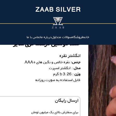
ZAAB SILVER
خانه
فروشگاه
سوالات متداول
درباره ما
تماس با ما
حلقه دونگین درشت فری سایز
انگشتر نقره
جنس:
نقره خالص و نگین های +AAA
مدل
: انگشتر اسپرت
وزن
: 3.26 b گرم
قابل استفاده به صورت روزانه
ارسال رایگان
برای سفارش‌ بالای یک میلیون تومان