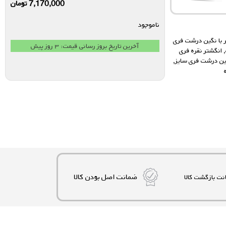
7,170,000
تومان
ناموجود
 با نگین درشت فری
آخرین تاریخ بروز رسانی قیمت: ۳ روز پیش
,
انگشتر نقره فری
گین درشت فری سایز
,
ضمانت اصل بودن کالا