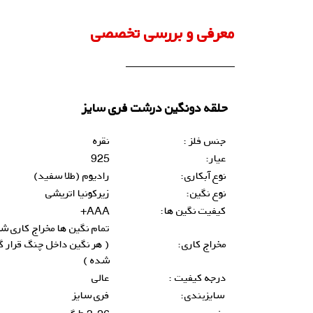
معرفی و بررسی تخصصی
حلقه دونگین درشت فری سایز
جنس فلز :
نقره
عیار:
925
نوع آبکاری:
رادیوم (طلا سفید)
نوع نگین:
زیرکونیا اتریشی
کیفیت نگین ها:
AAA+
تمام نگین ها مخراج کاری ش
مخراج کاری:
( هر نگین داخل چنگ قرار گ
شده )
درجه کیفیت :
عالی
سایزبندی:
فری سایز