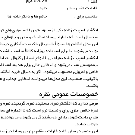
وزن :
3.26 b گرم
قابلیت تغییر سایز:
دارد
مناسب برای :
خانم ها و دختر خانم ها
انگشتر اسپرت زنانه یکی از محبوب‌ترین اکسسوری‌های ترند
مینیمال است که با طراحی ساده، شیک و مدرن، جلوه‌ای خ
این مدل انگشترها معمولاً با متریال باکیفیت، آبکاری در
تولید می‌شوند تا برای استفاده روزانه کاملاً مناسب باشند
انگشتر اسپرت زنانه به‌راحتی با انواع استایل کژوال، خیاب
نیمه‌رسمی ست می‌شود و انتخابی عالی برای هدیه، استفاد
خاص و امروزی محسوب می‌شود. اگر به دنبال خرید انگشتر
باکیفیت هستید، این مدل‌ها می‌توانند انتخابی جذاب و ه
باشند.
خصوصیات عمومی نقره
فرقی ندارد که انگشتر نقره، دستبند نقره، گردنبند نقره 
نقره خالص فلزی براق و نسبتا نرم است که تا اندازه ای سخ
بازتاب نماید.
این عنصر در میان کلیه فلزات ، مقام بهترین رسانا در زمینه