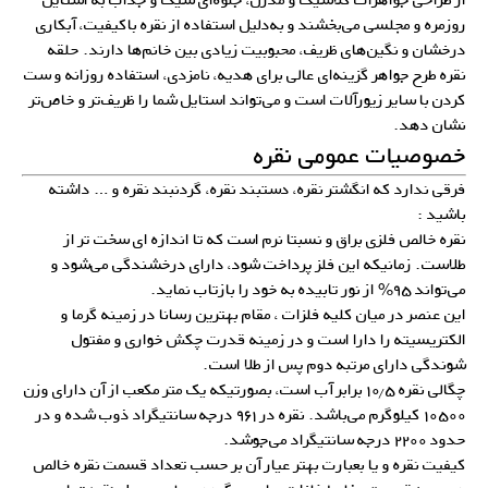
روزمره و مجلسی می‌بخشند و به‌دلیل استفاده از نقره باکیفیت، آبکاری
درخشان و نگین‌های ظریف، محبوبیت زیادی بین خانم‌ها دارند. حلقه
نقره طرح جواهر گزینه‌ای عالی برای هدیه، نامزدی، استفاده روزانه و ست
کردن با سایر زیورآلات است و می‌تواند استایل شما را ظریف‌تر و خاص‌تر
نشان دهد.
خصوصیات عمومی نقره
فرقی ندارد که انگشتر نقره، دستبند نقره، گردنبند نقره و … داشته
باشید :
نقره خالص فلزی براق و نسبتا نرم است که تا اندازه ای سخت تر از
طلاست. زمانیکه این فلز پرداخت شود، دارای درخشندگی می‌شود و
می‌تواند ۹۵% از نور تابیده به خود را بازتاب نماید.
این عنصر در میان کلیه فلزات ، مقام بهترین رسانا در زمینه گرما و
الکتریسیته را دارا است و در زمینه قدرت چکش خواری و مفتول
شوندگی دارای مرتبه دوم پس از طلا است.
چگالی نقره ۱۰٫۵ برابر آب است، بصورتیکه یک متر مکعب از آن دارای وزن
۱۰۵۰۰ کیلوگرم می‌باشد. نقره در ۹۶۱ درجه سانتیگراد ذوب شده و در
حدود ۲۲۰۰ درجه سانتیگراد می‌جوشد.
کیفیت نقره و یا بعبارت بهتر عیار آن بر حسب تعداد قسمت نقره خالص