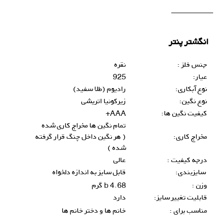
انگشتر پنتر
جنس فلز :
نقره
عیار:
925
نوع آبکاری:
رادیوم (طلا سفید)
نوع نگین:
زیرکونیا اتریشی
کیفیت نگین ها:
AAA+
تمام نگین ها مخراج کاری شده
مخراج کاری:
( هر نگین داخل چنگ قرار گرفته
شده )
درجه کیفیت :
عالی
سایزبندی:
قابل سایز به اندازه دلخواه
وزن :
4.68 b گرم
قابلیت تغییر سایز:
دارد
مناسب برای :
خانم ها و دختر خانم ها