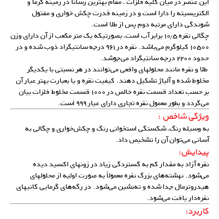
این عنصر در میان کلیه فلزات ، مقام بهترین رسانا در زمینه گرما و
الکتریسیته را دارا است و در زمینه قدرت چکش خواری و مفتول
شوندگی دارای مرتبه دوم پس از طلا است.
چگالی نقره ۱۰٫۵ برابر آب است، بصورتیکه یک متر مکعب از آن دارای وزن
۱۰۵۰۰ کیلوگرم می‌باشد. نقره در ۹۶۱ درجه سانتیگراد ذوب شده و در
حدود ۲۲۰۰ درجه سانتیگراد می‌جوشد.
طلا و نقره مانند محلولهای واقعی می‌توانند در هر نسبتی با یکدیگر
مخلوط شده و آلیاژ تشکیل دهند. کیفیت نقره و یا بعبارت بهتر عیار آن
بر حسب تعداد قسمت نقره خالص در ۱۰۰۰ قسمت مخلوط فلزات بیان
می‌گردد و بطور معمول نقره تجاری دارای عیار ۹۹۹ است.
ویژگی شاخص :
به وسیله رنگ، شکستگی استخوانی رنگ و چکش‌خواری و چگالی به
آسانی می‌توان آن را تشخیص داد.
پیدایش:
نقره آزاد به مقدار کم به گستردگی زیاد در زونهای اکسید دیده
می‌شود. نهشته‌های بزرگ نقره معمولاً به صورت اولیه از محلولهای
هیدروترمال جدا شده و ته‌‌نشین می‌شود. در رگه‌های گرمایی کانیهای
نقره‌دار یافت می‌شود.
کاربرد: