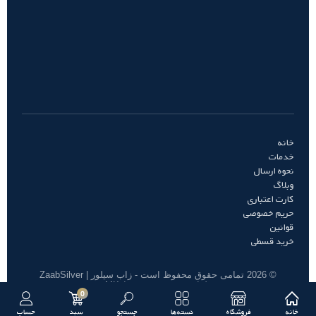
خانه
خدمات
نحوه ارسال
وبلاگ
کارت اعتباری
حریم خصوصی
قوانین
خرید قسطی
© 2026 تمامی حقوق محفوظ است - زاب سیلور | ZaabSilver
طراحی و توسعه توسط MK
0
خانه
فروشگاه
دسته‌ها
جستجو
سبد
حساب