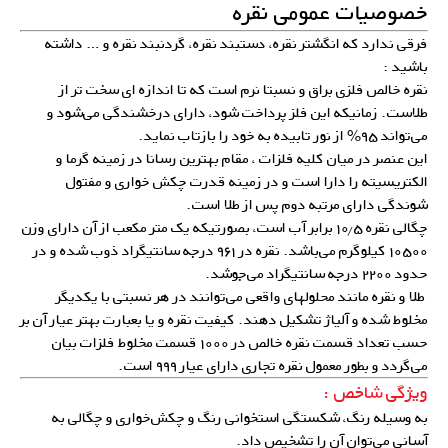
خصوصیات عمومی نقره
فرقی ندارد که انگشتر نقره، دستبند نقره، گردنبند نقره و … داشته
باشید :
نقره خالص فلزی براق و نسبتا نرم است که تا اندازه ای سخت تر از
طلاست. زمانیکه این فلز پرداخت شود، دارای درخشندگی می‌شود و
می‌تواند ۹۵% از نور تابیده به خود را بازتاب نماید.
این عنصر در میان کلیه فلزات ، مقام بهترین رسانا در زمینه گرما و
الکتریسیته را دارا است و در زمینه قدرت چکش خواری و مفتول
شوندگی دارای مرتبه دوم پس از طلا است.
چگالی نقره ۱۰٫۵ برابر آب است، بصورتیکه یک متر مکعب از آن دارای وزن
۱۰۵۰۰ کیلوگرم می‌باشد. نقره در ۹۶۱ درجه سانتیگراد ذوب شده و در
حدود ۲۲۰۰ درجه سانتیگراد می‌جوشد.
طلا و نقره مانند محلولهای واقعی می‌توانند در هر نسبتی با یکدیگر
مخلوط شده و آلیاژ تشکیل دهند. کیفیت نقره و یا بعبارت بهتر عیار آن بر
حسب تعداد قسمت نقره خالص در ۱۰۰۰ قسمت مخلوط فلزات بیان
می‌گردد و بطور معمول نقره تجاری دارای عیار ۹۹۹ است.
ویژگی شاخص :
به وسیله رنگ، شکستگی استخوانی رنگ و چکش‌خواری و چگالی به
آسانی می‌توان آن را تشخیص داد.