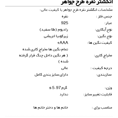
انگشتر نقره طرح جواهر
مشخصات
انگشتر
نقره طرح جواهر با کیفیت عالی:
جنس فلز :
نقره
عیار:
925
نوع آبکاری:
رادیوم (طلا سفید)
نوع نگین:
زیرکونیا اتریشی
کیفیت نگین ها:
AAA+
تمام نگین ها مخراج کاری شده
مخراج کاری:
( هر نگین داخل چنگ قرار گرفته
شده )
درجه کیفیت :
عالی
سازبندی:
دارای سایز بندی کامل
وزن:
گرم s 5.97
قابلیت تغییر سایز:
ندارد
مناسب برای :
خانم ها و دختر خانم ها