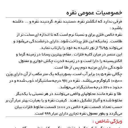
خصوصیات عمومی نقره
فرقی ندارد که انگشتر نقره، دستبند نقره، گردنبند نقره و … داشته
باشید :
نقره خالص فلزی براق و نسبتا نرم است که تا اندازه ای سخت تر از
طلاست. زمانیکه این فلز پرداخت شود، دارای درخشندگی می‌شود و
می‌تواند ۹۵% از نور تابیده به خود را بازتاب نماید.
این عنصر در میان کلیه فلزات ، مقام بهترین رسانا در زمینه گرما و
الکتریسیته را دارا است و در زمینه قدرت چکش خواری و مفتول
شوندگی دارای مرتبه دوم پس از طلا است.
چگالی نقره ۱۰٫۵ برابر آب است، بصورتیکه یک متر مکعب از آن دارای وزن
۱۰۵۰۰ کیلوگرم می‌باشد. نقره در ۹۶۱ درجه سانتیگراد ذوب شده و در
حدود ۲۲۰۰ درجه سانتیگراد می‌جوشد.
طلا و نقره مانند محلولهای واقعی می‌توانند در هر نسبتی با یکدیگر
مخلوط شده و آلیاژ تشکیل دهند. کیفیت نقره و یا بعبارت بهتر عیار آن بر
حسب تعداد قسمت نقره خالص در ۱۰۰۰ قسمت مخلوط فلزات بیان
می‌گردد و بطور معمول نقره تجاری دارای عیار ۹۹۹ است.
ویژگی شاخص :