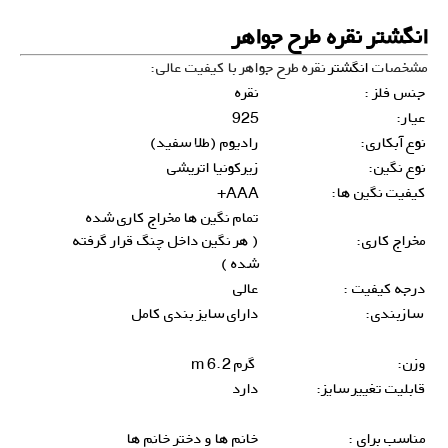
انگشتر نقره طرح جواهر
مشخصات
انگشتر
نقره طرح جواهر با کیفیت عالی:
جنس فلز :
نقره
عیار:
925
نوع آبکاری:
رادیوم (طلا سفید)
نوع نگین:
زیرکونیا اتریشی
کیفیت نگین ها:
AAA+
تمام نگین ها مخراج کاری شده
مخراج کاری:
( هر نگین داخل چنگ قرار گرفته
شده )
درجه کیفیت :
عالی
سازبندی:
دارای سایز بندی کامل
وزن:
گرم 6.2 m
قابلیت تغییر سایز:
دارد
مناسب برای :
خانم ها و دختر خانم ها