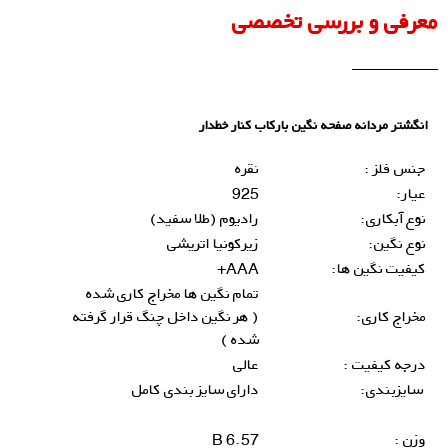
معرفی و بررسی تخصصی
انگشتر مردانه صفحه نگین بارکاب کنار خطدار
جنس فلز :
نقره
عیار:
925
نوع آبکاری:
رادیوم (طلا سفید)
نوع نگین:
زیرکونیا اتریشی
کیفیت نگین ها:
AAA+
تمام نگین ها مخراج کاری شده
مخراج کاری:
( هر نگین داخل چنگ قرار گرفته
شده )
درجه کیفیت :
عالی
سایزبندی:
دارای سایز بندی کامل
وزن :
6.57 B