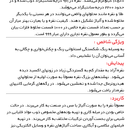
۱۰۵۰۰ کیلوگرم می‌باشد. نقره در ۹۶۱ درجه سانتیگراد ذوب شده و در
حدود ۲۲۰۰ درجه سانتیگراد می‌جوشد.
طلا و نقره مانند محلولهای واقعی می‌توانند در هر نسبتی با یکدیگر
مخلوط شده و آلیاژ تشکیل دهند. کیفیت نقره و یا بعبارت بهتر عیار آن
بر حسب تعداد قسمت نقره خالص در ۱۰۰۰ قسمت مخلوط فلزات بیان
می‌گردد و بطور معمول نقره تجاری دارای عیار ۹۹۹ است.
ویژگی شاخص :
به وسیله رنگ، شکستگی استخوانی رنگ و چکش‌خواری و چگالی به
آسانی می‌توان آن را تشخیص داد.
پیدایش:
نقره آزاد به مقدار کم به گستردگی زیاد در زونهای اکسید دیده
می‌شود. نهشته‌های بزرگ نقره معمولاً به صورت اولیه از محلولهای
هیدروترمال جدا شده و ته‌‌نشین می‌شود. در رگه‌های گرمایی کانیهای
نقره‌دار یافت می‌شود.
کاربرد:
معمولاً نقره را به صورت آلیاژ با مس در صنعت به کار می‌برند. در حالت
خاص بودن در میله کاری و تهیه بوته‌های مخصوص ذوب مواد قلیایی در
شیمی برای بدست آوردن ترکیبات مختلف به کار می‌برند. در تهیه
فیلمهای عکاسی و آبکاری، ساخت
آلیاژهای نقره
و وسایل الکتریکی نیز