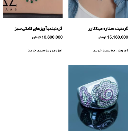
گردنبند ستاره میناکاری
گردنبندباآویزهای اشکی سبز
15,160,000
تومان
10,600,000
تومان
افزودن به سبد خرید
افزودن به سبد خرید