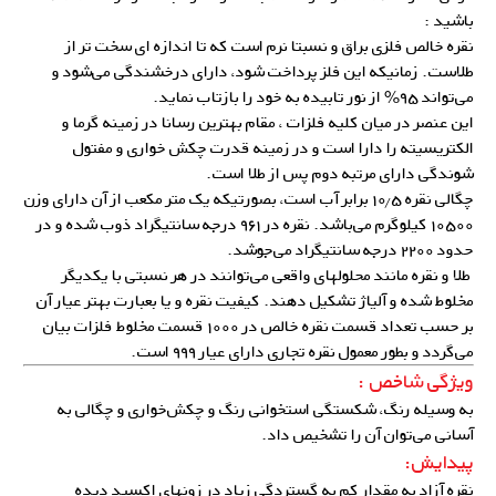
باشید :
نقره خالص فلزی براق و نسبتا نرم است که تا اندازه ای سخت تر از
طلاست. زمانیکه این فلز پرداخت شود، دارای درخشندگی می‌شود و
می‌تواند ۹۵% از نور تابیده به خود را بازتاب نماید.
این عنصر در میان کلیه فلزات ، مقام بهترین رسانا در زمینه گرما و
الکتریسیته را دارا است و در زمینه قدرت چکش خواری و مفتول
شوندگی دارای مرتبه دوم پس از طلا است.
چگالی نقره ۱۰٫۵ برابر آب است، بصورتیکه یک متر مکعب از آن دارای وزن
۱۰۵۰۰ کیلوگرم می‌باشد. نقره در ۹۶۱ درجه سانتیگراد ذوب شده و در
حدود ۲۲۰۰ درجه سانتیگراد می‌جوشد.
طلا و نقره مانند محلولهای واقعی می‌توانند در هر نسبتی با یکدیگر
مخلوط شده و آلیاژ تشکیل دهند. کیفیت نقره و یا بعبارت بهتر عیار آن
بر حسب تعداد قسمت نقره خالص در ۱۰۰۰ قسمت مخلوط فلزات بیان
می‌گردد و بطور معمول نقره تجاری دارای عیار ۹۹۹ است.
ویژگی شاخص :
به وسیله رنگ، شکستگی استخوانی رنگ و چکش‌خواری و چگالی به
آسانی می‌توان آن را تشخیص داد.
پیدایش:
نقره آزاد به مقدار کم به گستردگی زیاد در زونهای اکسید دیده