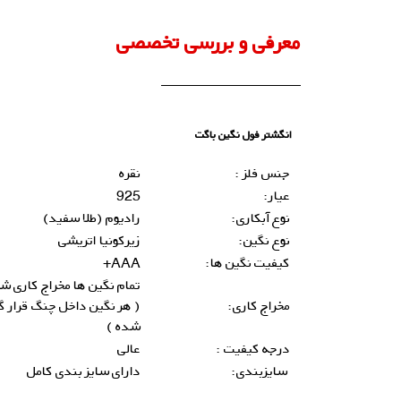
معرفی و بررسی تخصصی
انگشتر فول نگین باگت
جنس فلز :
نقره
عیار:
925
نوع آبکاری:
رادیوم (طلا سفید)
نوع نگین:
زیرکونیا اتریشی
کیفیت نگین ها:
AAA+
تمام نگین ها مخراج کاری ش
مخراج کاری:
( هر نگین داخل چنگ قرار گ
شده )
درجه کیفیت :
عالی
سایزبندی:
دارای سایز بندی کامل