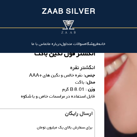
ZAAB SILVER
خانه
فروشگاه
سوالات متداول
درباره ما
تماس با ما
انگشتر فول نگین باگت
انگشتر نقره
جنس:
نقره خالص و نگین های +AAA
مدل:
باگت
وزن
: 8.01 B گرم
قابل استفاده در مراسمات خاص و با شکوه
ارسال رایگان
برای سفارش‌ بالای یک میلیون تومان