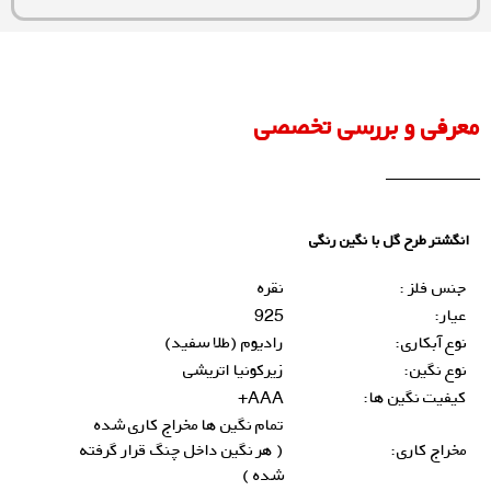
معرفی و بررسی تخصصی
انگشتر طرح‌ گل با نگین رنگی
جنس فلز :
نقره
عیار:
925
نوع آبکاری:
رادیوم (طلا سفید)
نوع نگین:
زیرکونیا اتریشی
کیفیت نگین ها:
AAA+
تمام نگین ها مخراج کاری شده
مخراج کاری:
( هر نگین داخل چنگ قرار گرفته
شده )