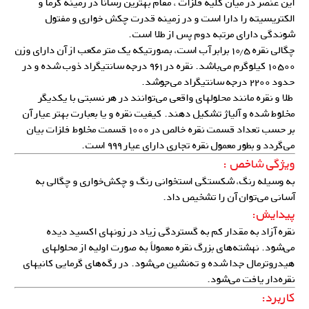
این عنصر در میان کلیه فلزات ، مقام بهترین رسانا در زمینه گرما و
الکتریسیته را دارا است و در زمینه قدرت چکش خواری و مفتول
شوندگی دارای مرتبه دوم پس از طلا است.
چگالی نقره ۱۰٫۵ برابر آب است، بصورتیکه یک متر مکعب از آن دارای وزن
۱۰۵۰۰ کیلوگرم می‌باشد. نقره در ۹۶۱ درجه سانتیگراد ذوب شده و در
حدود ۲۲۰۰ درجه سانتیگراد می‌جوشد.
طلا و نقره مانند محلولهای واقعی می‌توانند در هر نسبتی با یکدیگر
مخلوط شده و آلیاژ تشکیل دهند. کیفیت نقره و یا بعبارت بهتر عیار آن
بر حسب تعداد قسمت نقره خالص در ۱۰۰۰ قسمت مخلوط فلزات بیان
می‌گردد و بطور معمول نقره تجاری دارای عیار ۹۹۹ است.
ویژگی شاخص :
به وسیله رنگ، شکستگی استخوانی رنگ و چکش‌خواری و چگالی به
آسانی می‌توان آن را تشخیص داد.
پیدایش:
نقره آزاد به مقدار کم به گستردگی زیاد در زونهای اکسید دیده
می‌شود. نهشته‌های بزرگ نقره معمولاً به صورت اولیه از محلولهای
هیدروترمال جدا شده و ته‌‌نشین می‌شود. در رگه‌های گرمایی کانیهای
نقره‌دار یافت می‌شود.
کاربرد: