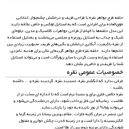
حلقه طرح جواهر نقره با طراحی ظریف و درخشش چشم‌نواز، انتخابی
فوق‌العاده برای افرادی است که به استایل لوکس و خاص علاقه دارند.
این مدل حلقه‌ها با الهام از طراحی جواهرات کلاسیک و مدرن، جلوه‌ای
شیک و جذاب به استایل روزمره و مجلسی می‌بخشند و به‌دلیل استفاده
از نقره باکیفیت، آبکاری درخشان و نگین‌های ظریف، محبوبیت زیادی بین
خانم‌ها دارند. حلقه نقره طرح جواهر گزینه‌ای عالی برای هدیه، نامزدی،
استفاده روزانه و ست کردن با سایر زیورآلات است و می‌تواند استایل
شما را ظریف‌تر و خاص‌تر نشان دهد.
خصوصیات عمومی نقره
فرقی ندارد که انگشتر نقره، دستبند نقره، گردنبند نقره و … داشته
باشید :
نقره خالص فلزی براق و نسبتا نرم است که تا اندازه ای سخت تر از
طلاست. زمانیکه این فلز پرداخت شود، دارای درخشندگی می‌شود و
می‌تواند ۹۵% از نور تابیده به خود را بازتاب نماید.
این عنصر در میان کلیه فلزات ، مقام بهترین رسانا در زمینه گرما و
الکتریسیته را دارا است و در زمینه قدرت چکش خواری و مفتول
شوندگی دارای مرتبه دوم پس از طلا است.