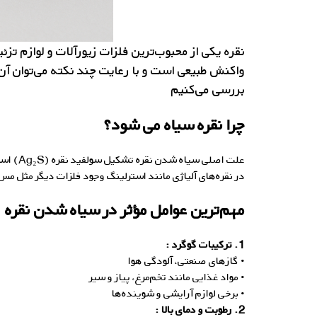
نقره
یکی از
محبوب‌ترین
فلزات
زیورآلات
و لوازم تزئ
واکنش طبیعی است و با رعایت چند نکته
می‌توان
آن 
بررسی می‌کنیم
چرا نقره سیاه می شود؟
علت اصلی سیاه شدن نقره تشکیل سولفید نقره (Ag₂S) است. زمانی که نقره با ترکیبات حاوی گوگرد موجود در هوا یا محیط تماس پیدا می‌کند، سطح آن به‌تدریج تیره می‌شود.
در نقره‌های آلیاژی مانند استرلینگ وجود فلزات دیگر مثل م
مهم‌ترین عوامل مؤثر در سیاه شدن نقره
1. ترکیبات گوگرد :
• گازهای صنعتی، آلودگی هوا
• مواد غذایی مانند تخم‌مرغ، پیاز و سیر
• برخی لوازم آرایشی و شوینده‌ها
2. رطوبت و دمای بالا :