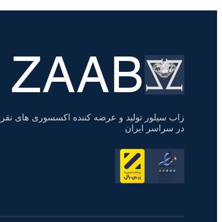
ZAAB
تسویه
حساب
زاب سیلور تولید و عرضه کننده اکسسوری های نقره
در سراسر ایران