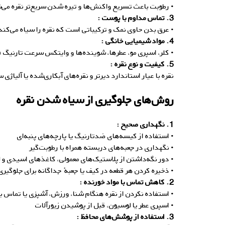
• رطوبت باعث تسریع واکنش‌ها و تیره شدن سریع‌تر نقره می‌
3. تماس مداوم با پوست :
• عرق بدن حاوی نمک و ترکیباتی است که نقره را سیاه می‌کن
4. مواد شیمیایی خانگی :
• کلر، اسپری مو، عطرها، شوینده‌ها و وایتکس سرعت تارنیگ (س
5. کیفیت و نوع نقره :
نقره با عیار استاندارد دیرتر و نقره‌های آبکاری‌شده یا آلیاژی 
روش‌های جلوگیری از سیاه شدن نقره
1. نگهداری صحیح :
• استفاده از کیسه‌های ضدتارنیگ یا پارچه‌های پنبه‌ای
• نگهداری در جعبه‌های دربسته همراه با رطوبت‌گیر
• دور نگه‌داشتن از پلاستیک‌های معمولی، کاغذهای اسیدی و 
• ذخیره کردن هر قطعه در کیف یا جعبهٔ جداگانه برای جلوگیر
2. کاهش تماس با مواد خورنده :
• استفاده نکردن از نقره هنگام شنا، ورزش، آشپزی یا تماس با
• اسپری عطر یا لوسیون، قبل از پوشیدن زیورآلات
3. استفاده از پوشش‌های محافظ :