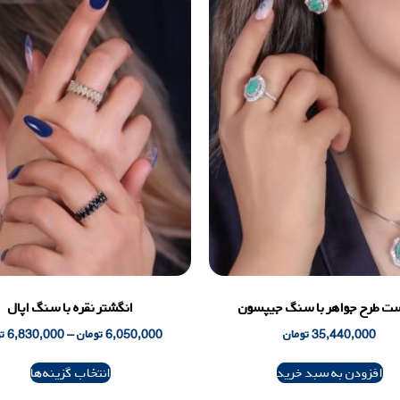
ت طرح جواهر با سنگ جیپسون
انگشتر نقره با سنگ اپال
35,440,000
تومان
6,050,000
تومان
–
6,830,000
ت
افزودن به سبد خرید
انتخاب گزینه‌ها