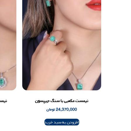
نیمست مکعبی با سنگ جیپسون
نیمس
24,370,000
تومان
افزودن به سبد خرید